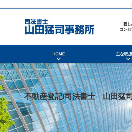
「親し
コンセ
HOME
主な取
不動産登記/司法書士 山田猛