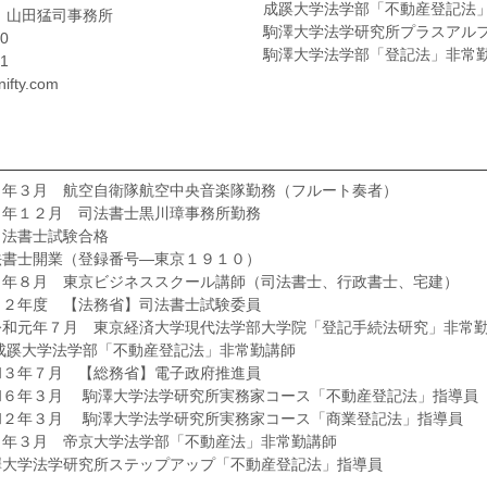
成蹊大学法学部「不動産登記法
 山田猛司事務所
駒澤大学法学研究所プラスアル
0
駒澤大学法学部「登記法」非常
1
ifty.com
７年３月 航空自衛隊航空中央音楽隊勤務（フルート奏者）
０年１２月 司法書士黒川璋事務所勤務
司法書士試験合格
法書士開業（登録番号―東京１９１０）
３年８月 東京ビジネススクール講師（司法書士、行政書士、宅建）
１２年度 【法務省】司法書士試験委員
令和元年７月 東京経済大学現代法学部大学院「登記手続法研究」非常
成蹊大学法学部「不動産登記法」非常勤講師
和３年７月 【総務省】電子政府推進員
和６年３月 駒澤大学法学研究所実務家コース「不動産登記法」指導員
和２年３月 駒澤大学法学研究所実務家コース「商業登記法」指導員
４年３月 帝京大学法学部「不動産法」非常勤講師
澤大学法学研究所ステップアップ「不動産登記法」指導員