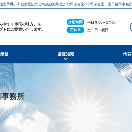
遺産承継、不動産登記のご相談は経験豊かな司法書士へ│司法書士 山田猛司事務
対応時間
平日 9:00～17:00
みやすく市民の味方」を
プトにご提案いたします。
定休日
土・日・祝日
扱業務
基礎知識
代表
司事務所