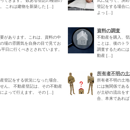
ってきます。 数ある登記の種類の
式に従って、決め
 これは建物を新築した […]
登記をする場合に
よっ […]
資料の調査
要があります。これは、資料の中
不動産を購入、登
の場の雰囲気を自身の目で見てお
ことは、後のトラ
る平日に行くべきとされています。
調査するためには
動産 […]
所有者不明の土
産登記をする状況になった場合、
所有者不明の土地
せん。 不動産登記は、その不動産
には無関係である
よって行えます。 その […]
が土砂の流出をす
合、本来であれば 