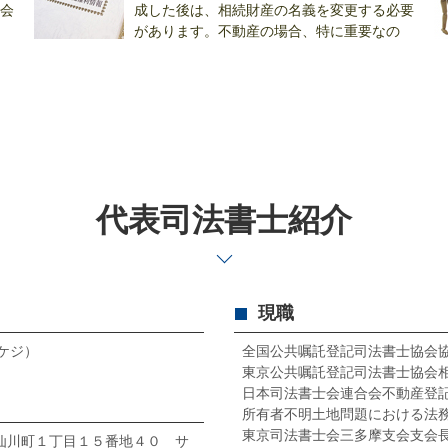
会
成した後は、相続財産の名義を変更する必要
があります。不動産の場合、特に重要なの
は...
(..
代表司法書士紹介
現職
タケジ）
全国公共嘱託登記司法書士協会
東京公共嘱託登記司法書士協会
日本司法書士会連合会不動産登
所有者不明土地問題における法務
東京司法書士会三多摩支会支会
布市仙川町１丁目１５番地４０ サ