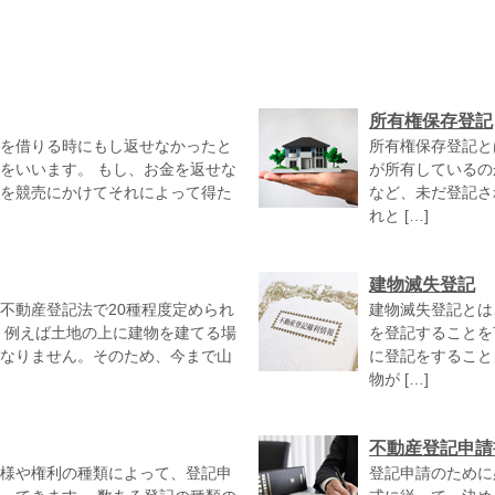
所有権保存登記
を借りる時にもし返せなかったと
所有権保存登記と
をいいます。 もし、お金を返せな
が所有しているの
を競売にかけてそれによって得た
など、未だ登記さ
れと […]
建物滅失登記
不動産登記法で20種程度定められ
建物滅失登記とは
 例えば土地の上に建物を建てる場
を登記することを
なりません。そのため、今まで山
に登記をすること
物が […]
不動産登記申請
様や権利の種類によって、登記申
登記申請のために