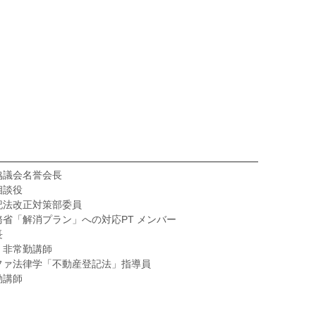
協議会名誉会長
相談役
記法改正対策部委員
省「解消プラン」への対応PT メンバー
長
」非常勤講師
ファ法律学「不動産登記法」指導員
勤講師