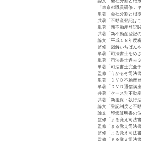
論文「会社分割と根
「東京都職員研修テ
単著「会社分割と根
共著「不動産登記は
単著「新不動産登記
共著「新不動産登記
論文「平成１８年度
監修「図解いちばん
単著「司法書士をめ
単著「司法書士過去
単著「司法書士完全
監修「うかるぞ司法
単著「ＤＶＤ不動産
単著「ＤＶＤ通信講
共著「ケース別不動
共著「新担保・執行
論文「登記制度と不
論文「印鑑証明書の
監修「まる覚え司法
監修「まる覚え司法
監修「まる覚え司法書
監修「まる覚え司法