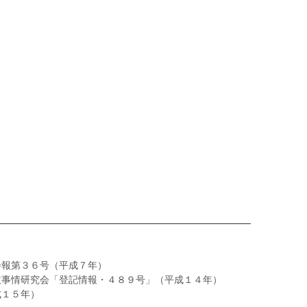
会報第３６号（平成７年）
政事情研究会「登記情報・４８９号」（平成１４年）
成１５年）