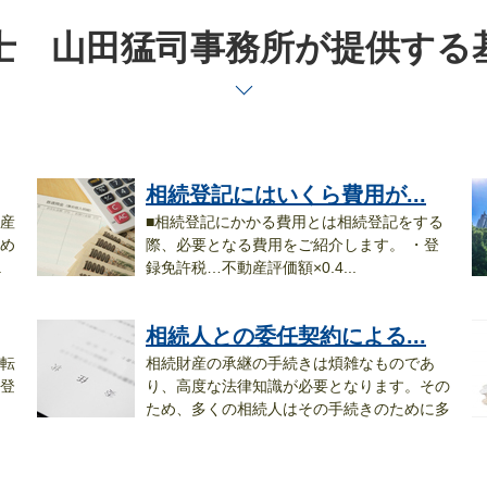
士 山田猛司事務所が提供する
相続登記にはいくら費用が...
産
■相続登記にかかる費用とは相続登記をする
め
際、必要となる費用をご紹介します。 ・登
.
録免許税…不動産評価額×0.4...
示.
相続人との委任契約による...
転
相続財産の承継の手続きは煩雑なものであ
登
り、高度な法律知識が必要となります。その
ため、多くの相続人はその手続きのために多
く...