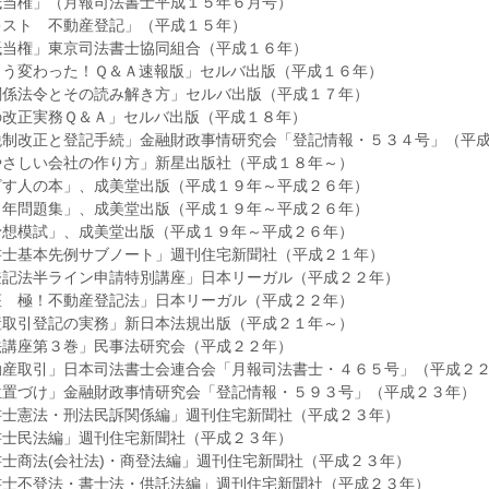
抵当権」（月報司法書士平成１５年６月号）
キスト 不動産登記」（平成１５年）
抵当権」東京司法書士協同組合（平成１６年）
こう変わった！Ｑ＆Ａ速報版」セルバ出版（平成１６年）
関係法令とその読み解き方」セルバ出版（平成１７年）
の改正実務Ｑ＆Ａ」セルバ出版（平成１８年）
税制改正と登記手続」金融財政事情研究会「登記情報・５３４号」（平
やさしい会社の作り方」新星出版社（平成１８年～）
ざす人の本」、成美堂出版（平成１９年～平成２６年）
３年問題集」、成美堂出版（平成１９年～平成２６年）
予想模試」、成美堂出版（平成１９年～平成２６年）
書士基本先例サブノート」週刊住宅新聞社（平成２１年）
登記法半ライン申請特別講座」日本リーガル（平成２２年）
座 極！不動産登記法」日本リーガル（平成２２年）
産取引登記の実務」新日本法規出版（平成２１年～）
法講座第３巻」民事法研究会（平成２２年）
動産取引」日本司法書士会連合会「月報司法書士・４６５号」（平成２
位置づけ」金融財政事情研究会「登記情報・５９３号」（平成２３年）
書士憲法・刑法民訴関係編」週刊住宅新聞社（平成２３年）
書士民法編」週刊住宅新聞社（平成２３年）
士商法(会社法)・商登法編」週刊住宅新聞社（平成２３年）
書士不登法・書士法・供託法編」週刊住宅新聞社（平成２３年）