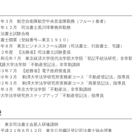
７年３月 航空自衛隊航空中央音楽隊勤務（フルート奏者）
０年１２月 司法書士黒川璋事務所勤務
司法書士試験合格
法書士開業（登録番号―東京１９１０）
３年８月 東京ビジネススクール講師（司法書士、行政書士、宅建）
１２年度 【法務省】司法書士試験委員
令和元年７月 東京経済大学現代法学部大学院「登記手続法研究」非常
成蹊大学法学部「不動産登記法」非常勤講師
和３年７月 【総務省】電子政府推進員
和６年３月 駒澤大学法学研究所実務家コース「不動産登記法」指導員
和２年３月 駒澤大学法学研究所実務家コース「商業登記法」指導員
４年３月 帝京大学法学部「不動産法」非常勤講師
澤大学法学研究所ステップアップ「不動産登記法」指導員
歴
年 東京司法書士会新人研修講師
～平成２１年６月１２日 東京公共嘱託登記司法書士協会理事