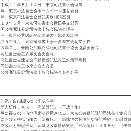
～平成１１年５月１４日 東京司法書士会理事
５年 東京司法書士会ホームページ運営委員
５年 東京司法書士会登記実務相談室員
成１３年５月 東京司法書士会世田谷支部長
全国公共嘱託登記司法書士協会協議会理事
日～ 東京公共嘱託登記司法書士協会相談役
成２５年５月 東京司法書士会三多摩支会副支会長
和３年７月 全国公共嘱託登記司法書士協会協議会会長
京司法書士会三多摩支会支会長
本司法書士会連合会不動産登記法改正対策部委員
京司法書士会三多摩支会支会長
国公共嘱託登記司法書士協会協議会名誉会長
礎知識」自由国民社（平成６年）
会新人研修テキスト 商業登記」（平成７年）
震災に罹災都市借地借家法適用される」東京公共嘱託登記司法書士協会
プにおける根抵当権の一部移転、一部抹消の具体的な登記手続」金融財
税制改正と登記手続」金融財政事情研究会「登記情報・４９８号」（平