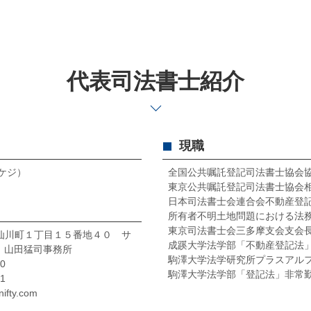
代表司法書士紹介
現職
タケジ）
全国公共嘱託登記司法書士協会
東京公共嘱託登記司法書士協会
日本司法書士会連合会不動産登
所有者不明土地問題における法務
東京司法書士会三多摩支会支会
布市仙川町１丁目１５番地４０ サ
成蹊大学法学部「不動産登記法
 山田猛司事務所
駒澤大学法学研究所プラスアル
0
駒澤大学法学部「登記法」非常
1
ifty.com