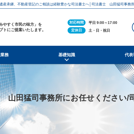
遺産承継、不動産登記のご相談は経験豊かな司法書士へ│司法書士 山田猛司事務
対応時間
平日 9:00～17:00
みやすく市民の味方」を
プトにご提案いたします。
定休日
土・日・祝日
扱業務
基礎知識
代表
 山田猛司事務所にお任せください/