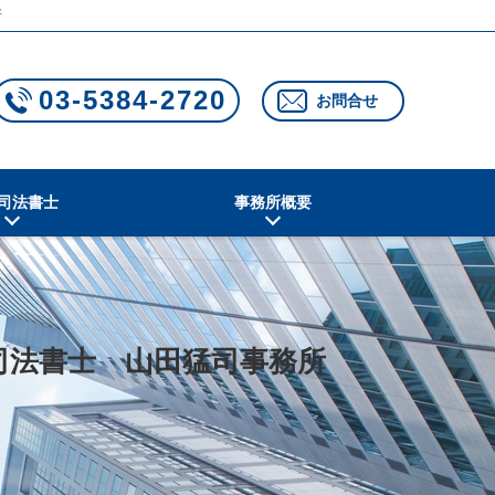
所
03-5384-2720
お問合せ
司法書士
事務所概要
司法書士 山田猛司事務所