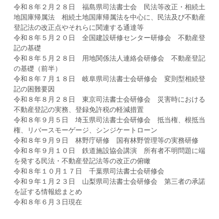
令和８年２月２８日 福島県司法書士会 民法等改正・相続土
地国庫帰属法 相続土地国庫帰属法を中心に、民法及び不動産
登記法の改正点やそれらに関連する通達等
令和８年５月２０日 全国建設研修センター研修会 不動産登
記の基礎
令和８年５月２８日 用地関係法人連絡会研修会 不動産登記
の基礎（前半）
令和８年７月１８日 岐阜県司法書士会研修会 変則型相続登
記の困難要因
令和８年８月２８日 東京司法書士会研修会 災害時における
不動産登記の実務、登録免許税の軽減措置
令和８年９月５日 埼玉県司法書士会研修会 抵当権、根抵当
権、リバースモーゲージ、シンジケートローン
令和８年９月９日 林野庁研修 国有林野管理等の実務研修
令和８年９月１０日 鉄道施設協会講演 所有者不明問題に端
を発する民法・不動産登記法等の改正の俯瞰
令和８年１０月１７日 千葉県司法書士会研修会
令和９年１月２３日 山梨県司法書士会研修会 第三者の承諾
を証する情報総まとめ
令和８年６月３日現在