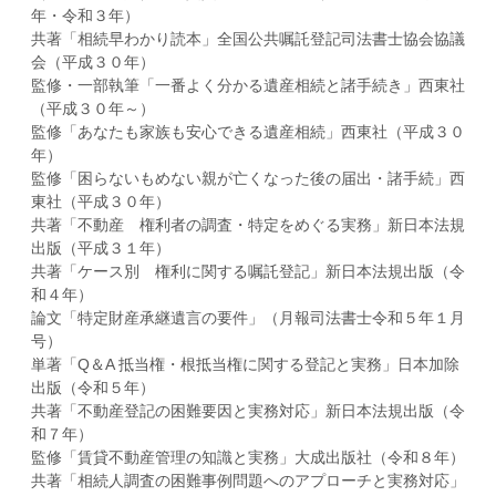
年・令和３年）
共著「相続早わかり読本」全国公共嘱託登記司法書士協会協議
会（平成３０年）
監修・一部執筆「一番よく分かる遺産相続と諸手続き」西東社
（平成３０年～）
監修「あなたも家族も安心できる遺産相続」西東社（平成３０
年）
監修「困らないもめない親が亡くなった後の届出・諸手続」西
東社（平成３０年）
共著「不動産 権利者の調査・特定をめぐる実務」新日本法規
出版（平成３１年）
共著「ケース別 権利に関する嘱託登記」新日本法規出版（令
和４年）
論文「特定財産承継遺言の要件」（月報司法書士令和５年１月
号）
単著「Q＆A 抵当権・根抵当権に関する登記と実務」日本加除
出版（令和５年）
共著「不動産登記の困難要因と実務対応」新日本法規出版（令
和７年）
監修「賃貸不動産管理の知識と実務」大成出版社（令和８年）
共著「相続人調査の困難事例問題へのアプローチと実務対応」