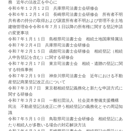
務 近年の法改正を中心に
令和６年１２月１２日 兵庫県司法書士会研修会
令和６年１２月１４日 長崎県司法書士会研修会 所有者不明
共有者の持分の取得および譲渡所有者不明および管理不全土地
建物管理命令令和６年７月１日以降の所有権に関する登記申請
の変更事項
令和７年１月１１日 島根県司法書士会 相続土地国庫帰属法
令和７年２月４日 兵庫県司法書士会研修会
令和７年２月１５日 函館司法書士会研修会 相続登記（相続
人申告登記を含む）に関する研修会
令和７年２月１７日 東京司法書士会 相続・遺贈の登記に関
する特殊事例
令和７年２月１９日 神奈川県司法書士会 近年における不動
産登記商業登記改正点について
令和７年３月７日 東京都相続登記義務化と新たな申請方式に
関する研修会
令和７年３月２８日 一般社団法人 社会資本整備支援機構
民法 不動産登記法改正に伴う相続登記の義務化とその周辺知
識
令和７年５月１０日 鳥取県司法書士会研修会 相続登記にあ
たり相続人が多数いる場合の対応解決方法