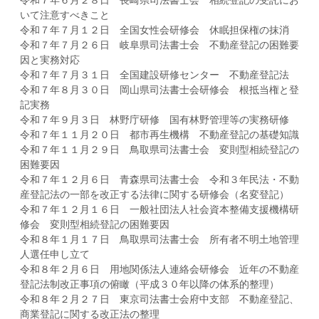
令和７年６月２８日 長崎県司法書士会 相続登記の受託にお
いて注意すべきこと
令和７年７月１２日 全国女性会研修会 休眠担保権の抹消
令和７年７月２６日 岐阜県司法書士会 不動産登記の困難要
因と実務対応
令和７年７月３１日 全国建設研修センター 不動産登記法
令和７年８月３０日 岡山県司法書士会研修会 根抵当権と登
記実務
令和７年９月３日 林野庁研修 国有林野管理等の実務研修
令和７年１１月２０日 都市再生機構 不動産登記の基礎知識
令和７年１１月２９日 鳥取県司法書士会 変則型相続登記の
困難要因
令和７年１２月６日 青森県司法書士会 令和３年民法・不動
産登記法の一部を改正する法律に関する研修会（名変登記）
令和７年１２月１６日 一般社団法人社会資本整備支援機構研
修会 変則型相続登記の困難要因
令和８年１月１７日 鳥取県司法書士会 所有者不明土地管理
人選任申し立て
令和８年２月６日 用地関係法人連絡会研修会 近年の不動産
登記法制改正事項の俯瞰（平成３０年以降の体系的整理）
令和８年２月２７日 東京司法書士会府中支部 不動産登記、
商業登記に関する改正法の整理