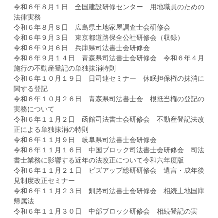
令和６年８月１日 全国建設研修センター 用地職員のための
法律実務
令和６年８月８日 広島県土地家屋調査士会研修会
令和６年９月３日 東京都道路保全公社研修会（収録）
令和６年９月６日 兵庫県司法書士会研修会
令和６年９月１４日 青森県司法書士会研修会 令和６年４月
施行の不動産登記の単独抹消特則
令和６年１０月１９日 日司連セミナー 休眠担保権の抹消に
関する登記
令和６年１０月２６日 青森県司法書士会 根抵当権の登記の
実務について
令和６年１１月２日 函館司法書士会研修会 不動産登記法改
正による単独抹消の特則
令和６年１１月９日 岐阜県司法書士会研修会
令和６年１１月１６日 中国ブロック司法書士会研修会 司法
書士業務に影響する近年の法改正について令和六年度版
令和６年１１月２１日 ビズアップ総研研修会 遺言・成年後
見制度改正セミナー
令和６年１１月２３日 釧路司法書士会研修会 相続土地国庫
帰属法
令和６年１１月３０日 中部ブロック研修会 相続登記の実