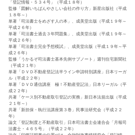
「登記情報・５３４号」（平成１８年）
監修「図解いちばんやさしい会社の作り方」新星出版社（平成
１８年～）
単著「司法書士をめざす人の本」、成美堂出版（平成１９年～
平成２６年）
単著「司法書士過去３年問題集」、成美堂出版（平成１９年～
平成２６年）
単著「司法書士完全予想模試」、成美堂出版（平成１９年～平
成２６年）
監修「うかるぞ司法書士基本先例サブノート」週刊住宅新聞社
（平成２１年）
単著「ＤＶＤ不動産登記法半ライン申請特別講座」日本リーガ
ル（平成２２年）
単著「ＤＶＤ通信講座 極！不動産登記法」日本リーガル（平
成２２年）
共著「ケース別不動産取引登記の実務」新日本法規出版（平成
２１年～）
共著「新担保・執行法講座第３巻」民事法研究会（平成２２
年）
論文「登記制度と不動産取引」日本司法書士会連合会「月報司
法書士・４６５号」（平成２２年）