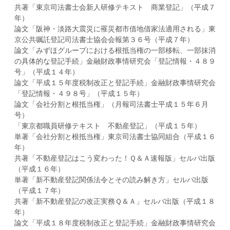
共著「東京司法書士会新人研修テキスト 商業登記」（平成７
年）
論文「阪神・淡路大震災に罹災都市借地借家法適用される」東
京公共嘱託登記司法書士協会会報第３６号（平成７年）
論文「みずほグループにおける根抵当権の一部移転、一部抹消
の具体的な登記手続」金融財政事情研究会「登記情報・４８９
号」（平成１４年）
論文「平成１５年度税制改正と登記手続」金融財政事情研究会
「登記情報・４９８号」（平成１５年）
論文「会社分割と根抵当権」（月報司法書士平成１５年６月
号）
「東京都職員研修テキスト 不動産登記」（平成１５年）
単著「会社分割と根抵当権」東京司法書士協同組合（平成１６
年）
共著「不動産登記はこう変わった！Ｑ＆Ａ速報版」セルバ出版
（平成１６年）
単著「新不動産登記関係法令とその読み解き方」セルバ出版
（平成１７年）
共著「新不動産登記の改正実務Ｑ＆Ａ」セルバ出版（平成１８
年）
論文「平成１８年度税制改正と登記手続」金融財政事情研究会