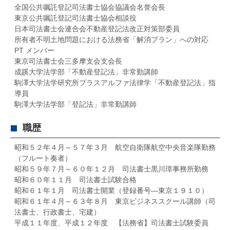
全国公共嘱託登記司法書士協会協議会名誉会長
東京公共嘱託登記司法書士協会相談役
日本司法書士会連合会不動産登記法改正対策部委員
所有者不明土地問題における法務省「解消プラン」への対応
PT メンバー
東京司法書士会三多摩支会支会長
成蹊大学法学部「不動産登記法」非常勤講師
駒澤大学法学研究所プラスアルファ法律学「不動産登記法」指
導員
駒澤大学法学部「登記法」非常勤講師
職歴
昭和５２年４月～５７年３月 航空自衛隊航空中央音楽隊勤務
（フルート奏者）
昭和５９年７月～６０年１２月 司法書士黒川璋事務所勤務
昭和６０年１１月 司法書士試験合格
昭和６１年１月 司法書士開業（登録番号―東京１９１０）
昭和６１年４月～６３年８月 東京ビジネススクール講師（司
法書士、行政書士、宅建）
平成１１年度、平成１２年度 【法務省】司法書士試験委員