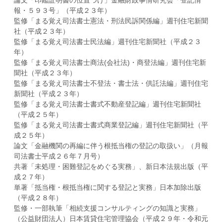
論文「印鑑証明書の位置づけ」金融財政事情研究会「登記情
報・５９３号」（平成２３年）
監修「まる覚え司法書士憲法・刑法民訴関係編」週刊住宅新聞
社（平成２３年）
監修「まる覚え司法書士民法編」週刊住宅新聞社（平成２３
年）
監修「まる覚え司法書士商法(会社法)・商登法編」週刊住宅新
聞社（平成２３年）
監修「まる覚え司法書士不登法・書士法・供託法編」週刊住宅
新聞社（平成２３年）
監修「まる覚え司法書士書式不動産登記編」週刊住宅新聞社
（平成２５年）
監修「まる覚え司法書士書式商業登記編」週刊住宅新聞社（平
成２５年）
論文「金融機関の再編に伴う根抵当権の登記の取扱い」（月報
司法書士平成２６年７月号）
共著「未処理・困難登記をめぐる実務」、新日本法規出版（平
成２７年）
単著「抵当権・根抵当権に関する登記と実務」日本加除出版
（平成２８年）
監修・一部執筆「相続支援コンサルティングの知識と実務」
（公益財団法人）日本賃貸住宅管理協会（平成２９年・令和元