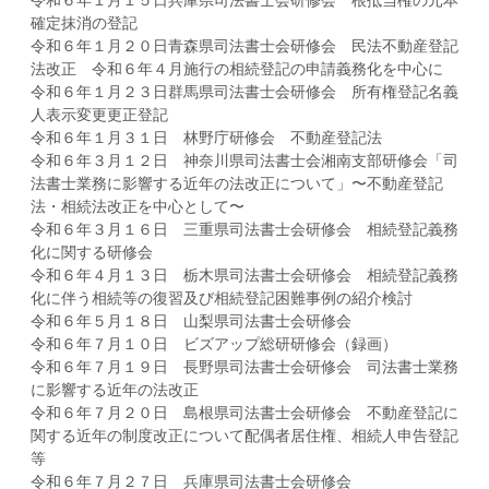
令和６年１月１５日兵庫県司法書士会研修会 根抵当権の元本
確定抹消の登記
令和６年１月２０日青森県司法書士会研修会 民法不動産登記
法改正 令和６年４月施行の相続登記の申請義務化を中心に
令和６年１月２３日群馬県司法書士会研修会 所有権登記名義
人表示変更更正登記
令和６年１月３１日 林野庁研修会 不動産登記法
令和６年３月１２日 神奈川県司法書士会湘南支部研修会「司
法書士業務に影響する近年の法改正について」〜不動産登記
法・相続法改正を中心として〜
令和６年３月１６日 三重県司法書士会研修会 相続登記義務
化に関する研修会
令和６年４月１３日 栃木県司法書士会研修会 相続登記義務
化に伴う相続等の復習及び相続登記困難事例の紹介検討
令和６年５月１８日 山梨県司法書士会研修会
令和６年７月１０日 ビズアップ総研研修会（録画）
令和６年７月１９日 長野県司法書士会研修会 司法書士業務
に影響する近年の法改正
令和６年７月２０日 島根県司法書士会研修会 不動産登記に
関する近年の制度改正について配偶者居住権、相続人申告登記
等
令和６年７月２７日 兵庫県司法書士会研修会