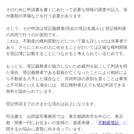
そのために申請書を書くにあたって必要な情報の調査や記入、添
付書類の準備などを行う必要があります。
そして、その申請は登記義務者(現在の登記名義人)と登記権利者
の共同で行うのが原則です。
これは、不動産の権利変動などについて最も詳しいのは当事者で
あり、さらにこれらの人に任せることがひいては正確な権利関係
を登記簿に記載することにつながると考えられているためです。
もっとも、登記義務者が協力しないため裁判を起こして判決を得
た場合、登記義務者である親族が亡くなったことにより相続によ
り不動産を入手した場合など、共同申請の原則を貫くことは事実
上不可能といえる場合には、登記権利者1人でも登記申請できる
例外が認められています。
登記申請までの大まかな流れは以上になります。
司法書士 山田猛司事務所では、東京都調布市を中心に、東京
都・関東一円にお住まいの皆様の「遺産承継」「
不動産登記
」に
関するお悩みに真摯に向き合っています。