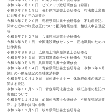
令和６年７月１０日 ビズアップ総研研修会（録画）
令和６年７月１９日 長野県司法書士会研修会 司法書士業務
に影響する近年の法改正
令和６年７月２０日 島根県司法書士会研修会 不動産登記に
関する近年の制度改正について配偶者居住権、相続人申告登記
等
令和６年７月２７日 兵庫県司法書士会研修会
令和６年８月１日 全国建設研修センター 用地職員のための
法律実務
令和６年８月８日 広島県土地家屋調査士会研修会
令和６年９月３日 東京都道路保全公社研修会（収録）
令和６年９月６日 兵庫県司法書士会研修会
令和６年９月１４日 青森県司法書士会研修会 令和６年４月
施行の不動産登記の単独抹消特則
令和６年１０月１９日 日司連セミナー 休眠担保権の抹消に
関する登記
令和６年１０月２６日 青森県司法書士会 根抵当権の登記の
実務について
令和６年１１月２日 函館司法書士会研修会 不動産登記法改
正による単独抹消の特則
令和６年１１月９日 岐阜県司法書士会研修会