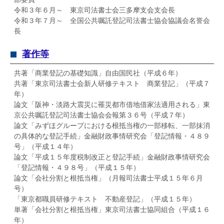
令和３年６月～ 東京司法書士会三多摩支会支会長
令和３年７月～ 全国公共嘱託登記司法書士協会協議会名誉会
長
著作等
共著「商業登記の基礎知識」自由国民社（平成６年）
共著「東京司法書士会新人研修テキスト 商業登記」（平成７
年）
論文「阪神・淡路大震災に罹災都市借地借家法適用される」東
京公共嘱託登記司法書士協会会報第３６号（平成７年）
論文「みずほグループにおける根抵当権の一部移転、一部抹消
の具体的な登記手続」金融財政事情研究会「登記情報・４８９
号」（平成１４年）
論文「平成１５年度税制改正と登記手続」金融財政事情研究会
「登記情報・４９８号」（平成１５年）
論文「会社分割と根抵当権」（月報司法書士平成１５年６月
号）
「東京都職員研修テキスト 不動産登記」（平成１５年）
単著「会社分割と根抵当権」東京司法書士協同組合（平成１６
年）