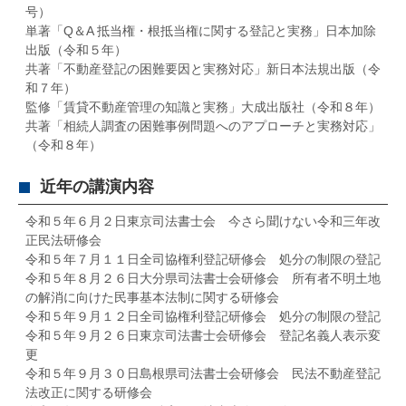
号）
単著「Q＆A 抵当権・根抵当権に関する登記と実務」日本加除
出版（令和５年）
共著「不動産登記の困難要因と実務対応」新日本法規出版（令
和７年）
監修「賃貸不動産管理の知識と実務」大成出版社（令和８年）
共著「相続人調査の困難事例問題へのアプローチと実務対応」
（令和８年）
近年の講演内容
令和５年６月２日東京司法書士会 今さら聞けない令和三年改
正民法研修会
令和５年７月１１日全司協権利登記研修会 処分の制限の登記
令和５年８月２６日大分県司法書士会研修会 所有者不明土地
の解消に向けた民事基本法制に関する研修会
令和５年９月１２日全司協権利登記研修会 処分の制限の登記
令和５年９月２６日東京司法書士会研修会 登記名義人表示変
更
令和５年９月３０日島根県司法書士会研修会 民法不動産登記
法改正に関する研修会