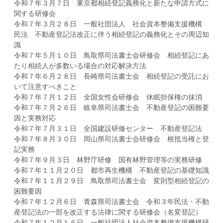
令和７年３月７日 東京都相続登記義務化と新たな申請方式に
関する研修会
令和７年３月２８日 一般社団法人 社会資本整備支援機構
民法 不動産登記法改正に伴う相続登記の義務化とその周辺知
識
令和７年５月１０日 鳥取県司法書士会研修会 相続登記にあ
たり相続人が多数いる場合の対応解決方法
令和７年６月２８日 長崎県司法書士会 相続登記の受託にお
いて注意すべきこと
令和７年７月１２日 全国女性会研修会 休眠担保権の抹消
令和７年７月２６日 岐阜県司法書士会 不動産登記の困難要
因と実務対応
令和７年７月３１日 全国建設研修センター 不動産登記法
令和７年８月３０日 岡山県司法書士会研修会 根抵当権と登
記実務
令和７年９月３日 林野庁研修 国有林野管理等の実務研修
令和７年１１月２０日 都市再生機構 不動産登記の基礎知識
令和７年１１月２９日 鳥取県司法書士会 変則型相続登記の
困難要因
令和７年１２月６日 青森県司法書士会 令和３年民法・不動
産登記法の一部を改正する法律に関する研修会（名変登記）
令和７年１２月１６日 一般社団法人社会資本整備支援機構研