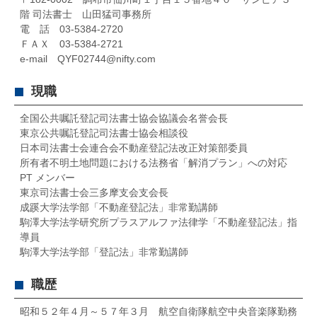
階 司法書士 山田猛司事務所
電 話 03-5384-2720
ＦＡＸ 03-5384-2721
e-mail QYF02744@nifty.com
現職
全国公共嘱託登記司法書士協会協議会名誉会長
東京公共嘱託登記司法書士協会相談役
日本司法書士会連合会不動産登記法改正対策部委員
所有者不明土地問題における法務省「解消プラン」への対応
PT メンバー
東京司法書士会三多摩支会支会長
成蹊大学法学部「不動産登記法」非常勤講師
駒澤大学法学研究所プラスアルファ法律学「不動産登記法」指
導員
駒澤大学法学部「登記法」非常勤講師
職歴
昭和５２年４月～５７年３月 航空自衛隊航空中央音楽隊勤務