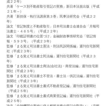
成２２年）
共著「ケース別不動産取引登記の実務」新日本法規出版（平成
２１年～）
共著「新担保・執行法講座第３巻」民事法研究会（平成２２
年）
論文「登記制度と不動産取引」日本司法書士会連合会「月報司
法書士・４６５号」（平成２２年）
論文「印鑑証明書の位置づけ」金融財政事情研究会「登記情
報・５９３号」（平成２３年）
監修「まる覚え司法書士憲法・刑法民訴関係編」週刊住宅新聞
社（平成２３年）
監修「まる覚え司法書士民法編」週刊住宅新聞社（平成２３
年）
監修「まる覚え司法書士商法(会社法)・商登法編」週刊住宅新
聞社（平成２３年）
監修「まる覚え司法書士不登法・書士法・供託法編」週刊住宅
新聞社（平成２３年）
監修「まる覚え司法書士書式不動産登記編」週刊住宅新聞社
（平成２５年）
監修「まる覚え司法書士書式商業登記編」週刊住宅新聞社（平
成２５年）
論文「金融機関の再編に伴う根抵当権の登記の取扱い」（月報