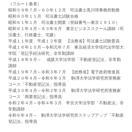
（フルート奏者）
昭和５９年７月～６０年１２月 司法書士黒川璋事務所勤務
昭和６０年１１月 司法書士試験合格
昭和６１年１月 司法書士開業（登録番号―東京１９１０）
昭和６１年４月～６３年８月 東京ビジネススクール講師（司
法書士、行政書士、宅建）
平成１１年度、平成１２年度 【法務省】司法書士試験委員
平成１６年１０月～令和元年７月 東京経済大学現代法学部大
学院「登記手続法研究」非常勤講師
平成１８年９月～ 成蹊大学法学部「不動産登記法」非常勤
講師
平成１９年７月～令和３年７月 【総務省】電子政府推進員
平成２０年４月～令和６年３月 駒澤大学法学研究所実務家
コース「不動産登記法」指導員
平成３０年４月～令和２年３月 駒澤大学法学研究所実務家
コース「商業登記法」指導員
令和２年４月～令和４年３月 帝京大学法学部「不動産法」非
常勤講師
令和６年４月～ 駒澤大学法学研究所ステップアップ「不動産
登記法」指導員