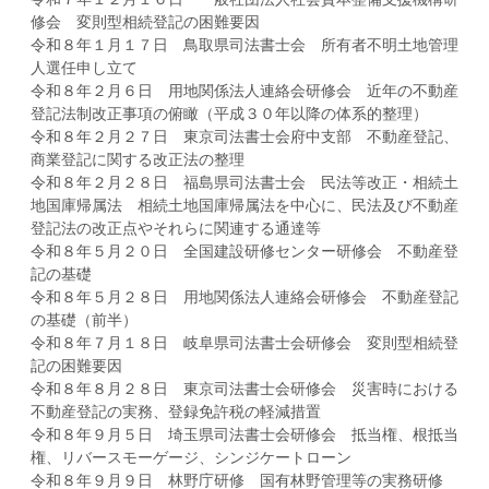
修会 変則型相続登記の困難要因
令和８年１月１７日 鳥取県司法書士会 所有者不明土地管理
人選任申し立て
令和８年２月６日 用地関係法人連絡会研修会 近年の不動産
登記法制改正事項の俯瞰（平成３０年以降の体系的整理）
令和８年２月２７日 東京司法書士会府中支部 不動産登記、
商業登記に関する改正法の整理
令和８年２月２８日 福島県司法書士会 民法等改正・相続土
地国庫帰属法 相続土地国庫帰属法を中心に、民法及び不動産
登記法の改正点やそれらに関連する通達等
令和８年５月２０日 全国建設研修センター研修会 不動産登
記の基礎
令和８年５月２８日 用地関係法人連絡会研修会 不動産登記
の基礎（前半）
令和８年７月１８日 岐阜県司法書士会研修会 変則型相続登
記の困難要因
令和８年８月２８日 東京司法書士会研修会 災害時における
不動産登記の実務、登録免許税の軽減措置
令和８年９月５日 埼玉県司法書士会研修会 抵当権、根抵当
権、リバースモーゲージ、シンジケートローン
令和８年９月９日 林野庁研修 国有林野管理等の実務研修