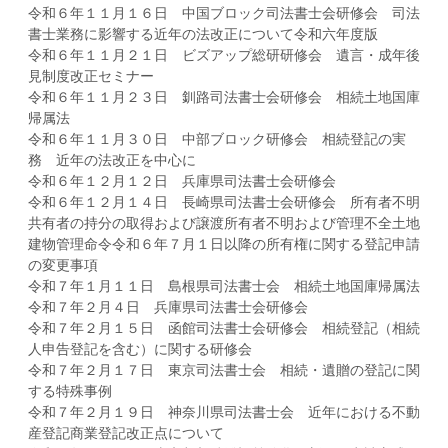
令和６年１１月１６日 中国ブロック司法書士会研修会 司法
書士業務に影響する近年の法改正について令和六年度版
令和６年１１月２１日 ビズアップ総研研修会 遺言・成年後
見制度改正セミナー
令和６年１１月２３日 釧路司法書士会研修会 相続土地国庫
帰属法
令和６年１１月３０日 中部ブロック研修会 相続登記の実
務 近年の法改正を中心に
令和６年１２月１２日 兵庫県司法書士会研修会
令和６年１２月１４日 長崎県司法書士会研修会 所有者不明
共有者の持分の取得および譲渡所有者不明および管理不全土地
建物管理命令令和６年７月１日以降の所有権に関する登記申請
の変更事項
令和７年１月１１日 島根県司法書士会 相続土地国庫帰属法
令和７年２月４日 兵庫県司法書士会研修会
令和７年２月１５日 函館司法書士会研修会 相続登記（相続
人申告登記を含む）に関する研修会
令和７年２月１７日 東京司法書士会 相続・遺贈の登記に関
する特殊事例
令和７年２月１９日 神奈川県司法書士会 近年における不動
産登記商業登記改正点について