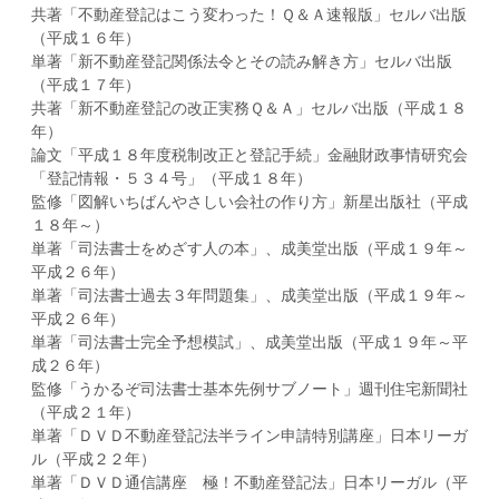
共著「不動産登記はこう変わった！Ｑ＆Ａ速報版」セルバ出版
（平成１６年）
単著「新不動産登記関係法令とその読み解き方」セルバ出版
（平成１７年）
共著「新不動産登記の改正実務Ｑ＆Ａ」セルバ出版（平成１８
年）
論文「平成１８年度税制改正と登記手続」金融財政事情研究会
「登記情報・５３４号」（平成１８年）
監修「図解いちばんやさしい会社の作り方」新星出版社（平成
１８年～）
単著「司法書士をめざす人の本」、成美堂出版（平成１９年～
平成２６年）
単著「司法書士過去３年問題集」、成美堂出版（平成１９年～
平成２６年）
単著「司法書士完全予想模試」、成美堂出版（平成１９年～平
成２６年）
監修「うかるぞ司法書士基本先例サブノート」週刊住宅新聞社
（平成２１年）
単著「ＤＶＤ不動産登記法半ライン申請特別講座」日本リーガ
ル（平成２２年）
単著「ＤＶＤ通信講座 極！不動産登記法」日本リーガル（平