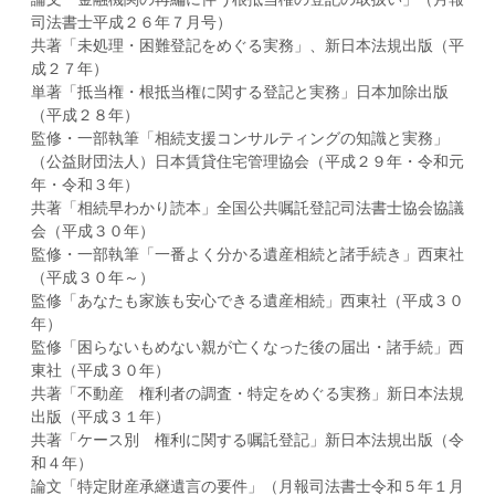
司法書士平成２６年７月号）
共著「未処理・困難登記をめぐる実務」、新日本法規出版（平
成２７年）
単著「抵当権・根抵当権に関する登記と実務」日本加除出版
（平成２８年）
監修・一部執筆「相続支援コンサルティングの知識と実務」
（公益財団法人）日本賃貸住宅管理協会（平成２９年・令和元
年・令和３年）
共著「相続早わかり読本」全国公共嘱託登記司法書士協会協議
会（平成３０年）
監修・一部執筆「一番よく分かる遺産相続と諸手続き」西東社
（平成３０年～）
監修「あなたも家族も安心できる遺産相続」西東社（平成３０
年）
監修「困らないもめない親が亡くなった後の届出・諸手続」西
東社（平成３０年）
共著「不動産 権利者の調査・特定をめぐる実務」新日本法規
出版（平成３１年）
共著「ケース別 権利に関する嘱託登記」新日本法規出版（令
和４年）
論文「特定財産承継遺言の要件」（月報司法書士令和５年１月