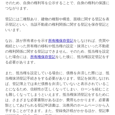
そのため、自身の権利等を公示することで、自身の権利の保護に
つながります。
登記には二種類あり、建物の種類や構造、面積に関する登記を表
示登記といい、当該不動産の権利関係に関する登記を保存登記と
いいます。
なお、誰が所有者かを示す
所有権保存登記
をしなければ、売買や
相続といった所有権の移転や抵当権の設定・抹消といった不動産
の権利関係に関する登記はできません。そのため、抵当権を設定
した場合には、
所有権保存登記
をした後に、抵当権設定登記をす
る必要があります。
また、抵当権を設定している場合に、債務を弁済した際には、抵
当権抹消登記手続きをする必要があります。登記を抹消しなけれ
ば、登記簿上では未だ債務を弁済していないと表示されているこ
とになるため、信頼性が乏しくなってしまい、ローンを組むこと
も難しくなってしまうといえます。抵当権抹消登記をするために
は、さまざまな必要書類があるほか、費用もかかります。必要書
類としてあげられる登記申請書は、法務局のホームページから入
手することができます。また、登録免許税がかかるほか、登記事