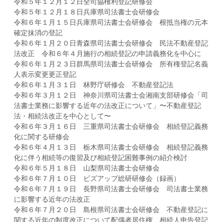
令和５年１２月１２日全司協権利登記研修会
令和５年１２月１８日兵庫県司法書士会研修会
令和６年１月１５日兵庫県司法書士会研修会 根抵当権の元本
確定抹消の登記
令和６年１月２０日青森県司法書士会研修会 民法不動産登記
法改正 令和６年４月施行の相続登記の申請義務化を中心に
令和６年１月２３日群馬県司法書士会研修会 所有権登記名義
人表示変更更正登記
令和６年１月３１日 林野庁研修会 不動産登記法
令和６年３月１２日 神奈川県司法書士会湘南支部研修会「司
法書士業務に影響する近年の法改正について」〜不動産登記
法・相続法改正を中心として〜
令和６年３月１６日 三重県司法書士会研修会 相続登記義務
化に関する研修会
令和６年４月１３日 栃木県司法書士会研修会 相続登記義務
化に伴う相続等の復習及び相続登記困難事例の紹介検討
令和６年５月１８日 山梨県司法書士会研修会
令和６年７月１０日 ビズアップ総研研修会（録画）
令和６年７月１９日 長野県司法書士会研修会 司法書士業務
に影響する近年の法改正
令和６年７月２０日 島根県司法書士会研修会 不動産登記に
関する近年の制度改正について配偶者居住権、相続人申告登記