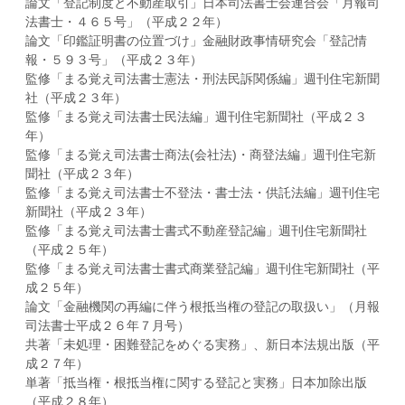
論文「登記制度と不動産取引」日本司法書士会連合会「月報司
法書士・４６５号」（平成２２年）
論文「印鑑証明書の位置づけ」金融財政事情研究会「登記情
報・５９３号」（平成２３年）
監修「まる覚え司法書士憲法・刑法民訴関係編」週刊住宅新聞
社（平成２３年）
監修「まる覚え司法書士民法編」週刊住宅新聞社（平成２３
年）
監修「まる覚え司法書士商法(会社法)・商登法編」週刊住宅新
聞社（平成２３年）
監修「まる覚え司法書士不登法・書士法・供託法編」週刊住宅
新聞社（平成２３年）
監修「まる覚え司法書士書式不動産登記編」週刊住宅新聞社
（平成２５年）
監修「まる覚え司法書士書式商業登記編」週刊住宅新聞社（平
成２５年）
論文「金融機関の再編に伴う根抵当権の登記の取扱い」（月報
司法書士平成２６年７月号）
共著「未処理・困難登記をめぐる実務」、新日本法規出版（平
成２７年）
単著「抵当権・根抵当権に関する登記と実務」日本加除出版
（平成２８年）