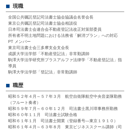
現職
全国公共嘱託登記司法書士協会協議会名誉会長
東京公共嘱託登記司法書士協会相談役
日本司法書士会連合会不動産登記法改正対策部委員
所有者不明土地問題における法務省「解消プラン」への対応
PT メンバー
東京司法書士会三多摩支会支会長
成蹊大学法学部「不動産登記法」非常勤講師
駒澤大学法学研究所プラスアルファ法律学「不動産登記法」指
導員
駒澤大学法学部「登記法」非常勤講師
職歴
昭和５２年４月～５７年３月 航空自衛隊航空中央音楽隊勤務
（フルート奏者）
昭和５９年７月～６０年１２月 司法書士黒川璋事務所勤務
昭和６０年１１月 司法書士試験合格
昭和６１年１月 司法書士開業（登録番号―東京１９１０）
昭和６１年４月～６３年８月 東京ビジネススクール講師（司