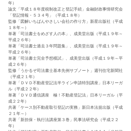
年）
論文「平成１８年度税制改正と登記手続」金融財政事情研究会
「登記情報・５３４号」（平成１８年）
監修「図解いちばんやさしい会社の作り方」新星出版社（平成
１８年～）
単著「司法書士をめざす人の本」、成美堂出版（平成１９年～
平成２６年）
単著「司法書士過去３年問題集」、成美堂出版（平成１９年～
平成２６年）
単著「司法書士完全予想模試」、成美堂出版（平成１９年～平
成２６年）
監修「うかるぞ司法書士基本先例サブノート」週刊住宅新聞社
（平成２１年）
単著「ＤＶＤ不動産登記法半ライン申請特別講座」日本リーガ
ル（平成２２年）
単著「ＤＶＤ通信講座 極！不動産登記法」日本リーガル（平
成２２年）
共著「ケース別不動産取引登記の実務」新日本法規出版（平成
２１年～）
共著「新担保・執行法講座第３巻」民事法研究会（平成２２
年）