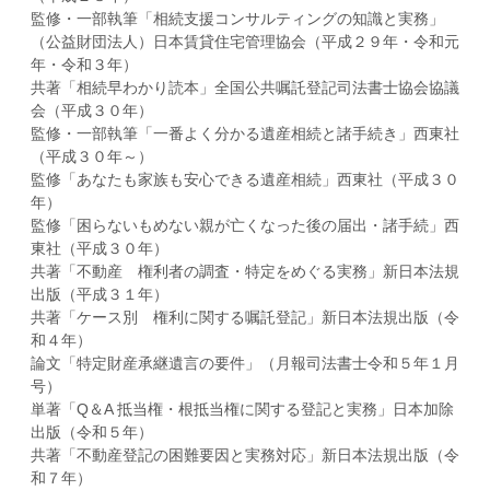
監修・一部執筆「相続支援コンサルティングの知識と実務」
（公益財団法人）日本賃貸住宅管理協会（平成２９年・令和元
年・令和３年）
共著「相続早わかり読本」全国公共嘱託登記司法書士協会協議
会（平成３０年）
監修・一部執筆「一番よく分かる遺産相続と諸手続き」西東社
（平成３０年～）
監修「あなたも家族も安心できる遺産相続」西東社（平成３０
年）
監修「困らないもめない親が亡くなった後の届出・諸手続」西
東社（平成３０年）
共著「不動産 権利者の調査・特定をめぐる実務」新日本法規
出版（平成３１年）
共著「ケース別 権利に関する嘱託登記」新日本法規出版（令
和４年）
論文「特定財産承継遺言の要件」（月報司法書士令和５年１月
号）
単著「Q＆A 抵当権・根抵当権に関する登記と実務」日本加除
出版（令和５年）
共著「不動産登記の困難要因と実務対応」新日本法規出版（令
和７年）