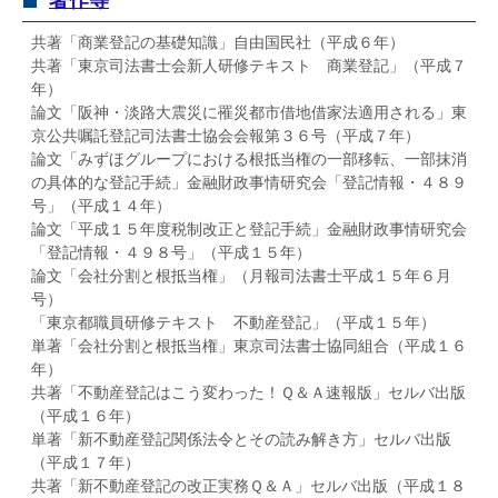
著作等
共著「商業登記の基礎知識」自由国民社（平成６年）
共著「東京司法書士会新人研修テキスト 商業登記」（平成７
年）
論文「阪神・淡路大震災に罹災都市借地借家法適用される」東
京公共嘱託登記司法書士協会会報第３６号（平成７年）
論文「みずほグループにおける根抵当権の一部移転、一部抹消
の具体的な登記手続」金融財政事情研究会「登記情報・４８９
号」（平成１４年）
論文「平成１５年度税制改正と登記手続」金融財政事情研究会
「登記情報・４９８号」（平成１５年）
論文「会社分割と根抵当権」（月報司法書士平成１５年６月
号）
「東京都職員研修テキスト 不動産登記」（平成１５年）
単著「会社分割と根抵当権」東京司法書士協同組合（平成１６
年）
共著「不動産登記はこう変わった！Ｑ＆Ａ速報版」セルバ出版
（平成１６年）
単著「新不動産登記関係法令とその読み解き方」セルバ出版
（平成１７年）
共著「新不動産登記の改正実務Ｑ＆Ａ」セルバ出版（平成１８