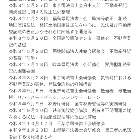
令和８年２月２７日 東京司法書士会府中支部 不動産登記、
商業登記に関する改正法の整理
令和８年２月２８日 福島県司法書士会 民法等改正・相続土
地国庫帰属法 相続土地国庫帰属法を中心に、民法及び不動産
登記法の改正点やそれらに関連する通達等
令和８年５月２０日 全国建設研修センター研修会 不動産登
記の基礎
令和８年５月２８日 用地関係法人連絡会研修会 不動産登記
の基礎（前半）
令和８年７月１８日 岐阜県司法書士会研修会 変則型相続登
記の困難要因
令和８年８月２８日 東京司法書士会研修会 災害時における
不動産登記の実務、登録免許税の軽減措置
令和８年９月５日 埼玉県司法書士会研修会 抵当権、根抵当
権、リバースモーゲージ、シンジケートローン
令和８年９月９日 林野庁研修 国有林野管理等の実務研修
令和８年９月１０日 鉄道施設協会講演 所有者不明問題に端
を発する民法・不動産登記法等の改正の俯瞰
令和８年１０月１７日 千葉県司法書士会研修会
令和９年１月２３日 山梨県司法書士会研修会 第三者の承諾
を証する情報総まとめ