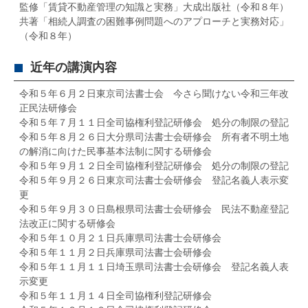
監修「賃貸不動産管理の知識と実務」大成出版社（令和８年）
共著「相続人調査の困難事例問題へのアプローチと実務対応」
（令和８年）
近年の講演内容
令和５年６月２日東京司法書士会 今さら聞けない令和三年改
正民法研修会
令和５年７月１１日全司協権利登記研修会 処分の制限の登記
令和５年８月２６日大分県司法書士会研修会 所有者不明土地
の解消に向けた民事基本法制に関する研修会
令和５年９月１２日全司協権利登記研修会 処分の制限の登記
令和５年９月２６日東京司法書士会研修会 登記名義人表示変
更
令和５年９月３０日島根県司法書士会研修会 民法不動産登記
法改正に関する研修会
令和５年１０月２１日兵庫県司法書士会研修会
令和５年１１月２日兵庫県司法書士会研修会
令和５年１１月１１日埼玉県司法書士会研修会 登記名義人表
示変更
令和５年１１月１４日全司協権利登記研修会