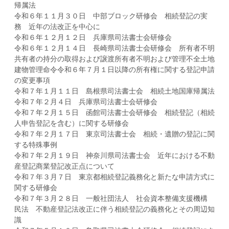
帰属法
令和６年１１月３０日 中部ブロック研修会 相続登記の実
務 近年の法改正を中心に
令和６年１２月１２日 兵庫県司法書士会研修会
令和６年１２月１４日 長崎県司法書士会研修会 所有者不明
共有者の持分の取得および譲渡所有者不明および管理不全土地
建物管理命令令和６年７月１日以降の所有権に関する登記申請
の変更事項
令和７年１月１１日 島根県司法書士会 相続土地国庫帰属法
令和７年２月４日 兵庫県司法書士会研修会
令和７年２月１５日 函館司法書士会研修会 相続登記（相続
人申告登記を含む）に関する研修会
令和７年２月１７日 東京司法書士会 相続・遺贈の登記に関
する特殊事例
令和７年２月１９日 神奈川県司法書士会 近年における不動
産登記商業登記改正点について
令和７年３月７日 東京都相続登記義務化と新たな申請方式に
関する研修会
令和７年３月２８日 一般社団法人 社会資本整備支援機構
民法 不動産登記法改正に伴う相続登記の義務化とその周辺知
識