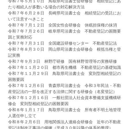
令和７年５月１０日 鳥取県司法書士会研修会 相続登記にあ
たり相続人が多数いる場合の対応解決方法
令和７年６月２８日 長崎県司法書士会 相続登記の受託にお
いて注意すべきこと
令和７年７月１２日 全国女性会研修会 休眠担保権の抹消
令和７年７月２６日 岐阜県司法書士会 不動産登記の困難要
因と実務対応
令和７年７月３１日 全国建設研修センター 不動産登記法
令和７年８月３０日 岡山県司法書士会研修会 根抵当権と登
記実務
令和７年９月３日 林野庁研修 国有林野管理等の実務研修
令和７年１１月２０日 都市再生機構 不動産登記の基礎知識
令和７年１１月２９日 鳥取県司法書士会 変則型相続登記の
困難要因
令和７年１２月６日 青森県司法書士会 令和３年民法・不動
産登記法の一部を改正する法律に関する研修会（名変登記）
令和７年１２月１６日 一般社団法人社会資本整備支援機構研
修会 変則型相続登記の困難要因
令和８年１月１７日 鳥取県司法書士会 所有者不明土地管理
人選任申し立て
令和８年２月６日 用地関係法人連絡会研修会 近年の不動産
登記法制改正事項の俯瞰（平成３０年以降の体系的整理）