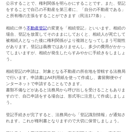
公示することで、権利関係を明らかにすることです。また、登記
をすることで自己の不動産を第三者に、「自分の不動産である」
と所有権の主張をすることができます（民法177条）。
相続に伴う
不動産登記
の変更を「相続登記」といいます。相続の
場合、登記を放置してそのままにしておくと、相続人が死亡して
被相続人となった後に権利関係がより複雑となってしまう可能性
があります。登記は義務ではありませんし、多少の費用がかかっ
てしまいますが、相続が発生したらすみやかに手続きをしましょ
う。
相続登記の申請は、対象となる不動産の所在地を管轄する法務局
で行います。申請書はA4判用紙を使って作成し、書留郵便やイ
ンターネットで申請することもできます。
書類不備などがあると法務局から呼び出しを受けることもありま
すので、自己申請をする場合は、形式等に注意して作成しましょ
う。
登記手続きが完了すると、法務局から「登記識別情報」が通知さ
れます。これが権利書となりますので大切に保管しましょう。