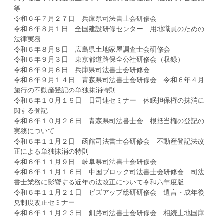
等
令和６年７月２７日 兵庫県司法書士会研修会
令和６年８月１日 全国建設研修センター 用地職員のための
法律実務
令和６年８月８日 広島県土地家屋調査士会研修会
令和６年９月３日 東京都道路保全公社研修会（収録）
令和６年９月６日 兵庫県司法書士会研修会
令和６年９月１４日 青森県司法書士会研修会 令和６年４月
施行の不動産登記の単独抹消特則
令和６年１０月１９日 日司連セミナー 休眠担保権の抹消に
関する登記
令和６年１０月２６日 青森県司法書士会 根抵当権の登記の
実務について
令和６年１１月２日 函館司法書士会研修会 不動産登記法改
正による単独抹消の特則
令和６年１１月９日 岐阜県司法書士会研修会
令和６年１１月１６日 中国ブロック司法書士会研修会 司法
書士業務に影響する近年の法改正について令和六年度版
令和６年１１月２１日 ビズアップ総研研修会 遺言・成年後
見制度改正セミナー
令和６年１１月２３日 釧路司法書士会研修会 相続土地国庫