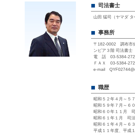
司法書士
山田 猛司（ヤマダ 
事務所
〒182-0002 調
ンピア３階 司法書士
電 話 03-5384-272
ＦＡＸ 03-5384-272
e-mail QYF02744@n
職歴
昭和５２年４月～５
昭和５９年７月～６
昭和６０年１１月 
昭和６１年１月 司
昭和６１年４月～６
平成１１年度、平成