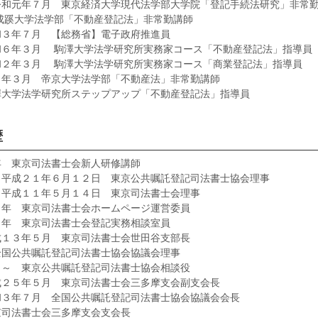
令和元年７月 東京経済大学現代法学部大学院「登記手続法研究」非常
成蹊大学法学部「不動産登記法」非常勤講師
和３年７月 【総務省】電子政府推進員
和６年３月 駒澤大学法学研究所実務家コース「不動産登記法」指導員
和２年３月 駒澤大学法学研究所実務家コース「商業登記法」指導員
４年３月 帝京大学法学部「不動産法」非常勤講師
澤大学法学研究所ステップアップ「不動産登記法」指導員
歴
年 東京司法書士会新人研修講師
～平成２１年６月１２日 東京公共嘱託登記司法書士協会理事
～平成１１年５月１４日 東京司法書士会理事
５年 東京司法書士会ホームページ運営委員
５年 東京司法書士会登記実務相談室員
成１３年５月 東京司法書士会世田谷支部長
全国公共嘱託登記司法書士協会協議会理事
日～ 東京公共嘱託登記司法書士協会相談役
成２５年５月 東京司法書士会三多摩支会副支会長
和３年７月 全国公共嘱託登記司法書士協会協議会会長
京司法書士会三多摩支会支会長