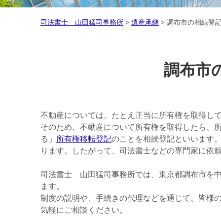
司法書士 山田猛司事務所
>
遺産承継
>
調布市の相続登
調布市
不動産については、たとえ正当に所有権を取得して
そのため、不動産について所有権を取得したら、
る」
所有権移転登記
のことを相続登記といいます
ります。したがって、司法書士などの専門家に依
司法書士 山田猛司事務所では、東京都調布市を
ます。
制度の説明や、手続きの代理などを通じて、皆様の
気軽にご相談ください。