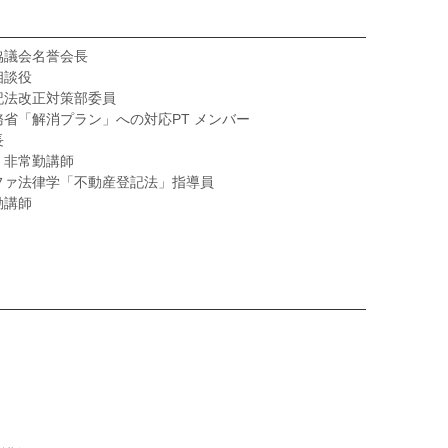
協議会名誉会長
相談役
記法改正対策部委員
省「解消プラン」への対応PT メンバー
長
」非常勤講師
ファ法律学「不動産登記法」指導員
勤講師