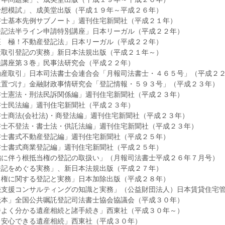
予想模試」、成美堂出版（平成１９年～平成２６年）
書士基本先例サブノート」週刊住宅新聞社（平成２１年）
登記法半ライン申請特別講座」日本リーガル（平成２２年）
座 極！不動産登記法」日本リーガル（平成２２年）
産取引登記の実務」新日本法規出版（平成２１年～）
法講座第３巻」民事法研究会（平成２２年）
動産取引」日本司法書士会連合会「月報司法書士・４６５号」（平成２
位置づけ」金融財政事情研究会「登記情報・５９３号」（平成２３年）
書士憲法・刑法民訴関係編」週刊住宅新聞社（平成２３年）
書士民法編」週刊住宅新聞社（平成２３年）
士商法(会社法)・商登法編」週刊住宅新聞社（平成２３年）
書士不登法・書士法・供託法編」週刊住宅新聞社（平成２３年）
書士書式不動産登記編」週刊住宅新聞社（平成２５年）
書士書式商業登記編」週刊住宅新聞社（平成２５年）
編に伴う根抵当権の登記の取扱い」（月報司法書士平成２６年７月号）
登記をめぐる実務」、新日本法規出版（平成２７年）
当権に関する登記と実務」日本加除出版（平成２８年）
続支援コンサルティングの知識と実務」（公益財団法人）日本賃貸住宅
読本」全国公共嘱託登記司法書士協会協議会（平成３０年）
番よく分かる遺産相続と諸手続き」西東社（平成３０年～）
も安心できる遺産相続」西東社（平成３０年）