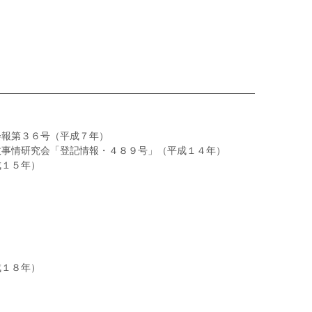
会報第３６号（平成７年）
政事情研究会「登記情報・４８９号」（平成１４年）
成１５年）
成１８年）