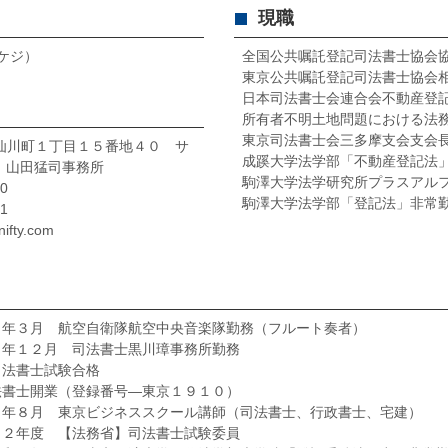
現職
タケジ）
全国公共嘱託登記司法書士協会
東京公共嘱託登記司法書士協会
日本司法書士会連合会不動産登
所有者不明土地問題における法務
東京司法書士会三多摩支会支会
布市仙川町１丁目１５番地４０ サ
成蹊大学法学部「不動産登記法
 山田猛司事務所
駒澤大学法学研究所プラスアル
0
駒澤大学法学部「登記法」非常
1
ifty.com
７年３月 航空自衛隊航空中央音楽隊勤務（フルート奏者）
０年１２月 司法書士黒川璋事務所勤務
司法書士試験合格
法書士開業（登録番号―東京１９１０）
３年８月 東京ビジネススクール講師（司法書士、行政書士、宅建）
１２年度 【法務省】司法書士試験委員