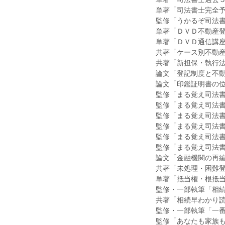
単著「司法書士完全
監修「うかるぞ司法
単著「ＤＶＤ不動産
単著「ＤＶＤ通信講
共著「ケース別不動
共著「新担保・執行
論文「登記制度と不
論文「印鑑証明書の
監修「まる覚え司法
監修「まる覚え司法
監修「まる覚え司法書
監修「まる覚え司法
監修「まる覚え司法
監修「まる覚え司法
論文「金融機関の再
共著「未処理・困難
単著「抵当権・根抵
監修・一部執筆「相
共著「相続早わかり
監修・一部執筆「一
監修「あなたも家族