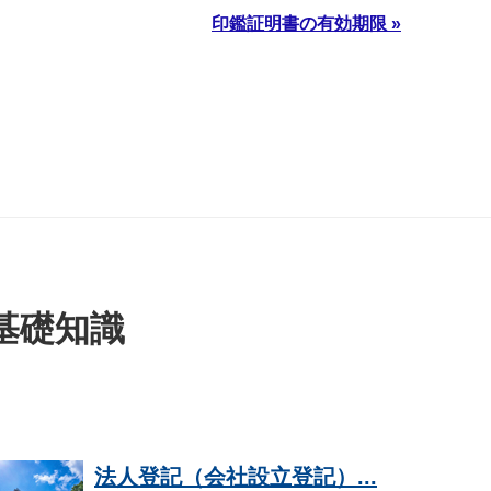
印鑑証明書の有効期限 »
基礎知識
法人登記（会社設立登記）...