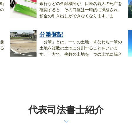
動
銀行などの金融機関が、口座名義人の死亡を
の
確認すると、その口座は一時的に凍結され、
預金の引き出しができなくなります。ま
た、...
示.
分筆登記
要
「分筆」とは、一つの土地、すなわち一筆の
る
土地を複数の土地に分割することをいいま
す。一方で、複数の土地を一つの土地に統合
す...
の.
代表司法書士紹介