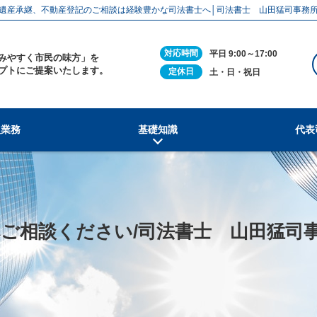
遺産承継、不動産登記のご相談は経験豊かな司法書士へ│司法書士 山田猛司事務
対応時間
平日 9:00～17:00
みやすく市民の味方」を
プトにご提案いたします。
定休日
土・日・祝日
扱業務
基礎知識
代表
ご相談ください/司法書士 山田猛司