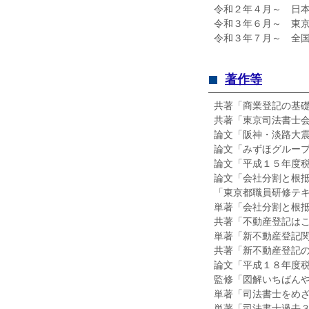
令和２年４月～ 日
令和３年６月～ 東
令和３年７月～ 全
著作等
共著「商業登記の基
共著「東京司法書士
論文「阪神・淡路大
論文「みずほグルー
論文「平成１５年度
論文「会社分割と根
「東京都職員研修テ
単著「会社分割と根
共著「不動産登記は
単著「新不動産登記
共著「新不動産登記
論文「平成１８年度
監修「図解いちばん
単著「司法書士をめ
単著「司法書士過去