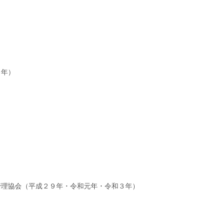
２年）
管理協会（平成２９年・令和元年・令和３年）