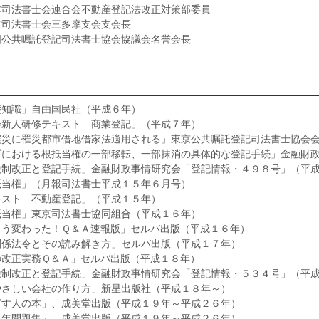
本司法書士会連合会不動産登記法改正対策部委員
京司法書士会三多摩支会支会長
国公共嘱託登記司法書士協会協議会名誉会長
礎知識」自由国民社（平成６年）
会新人研修テキスト 商業登記」（平成７年）
震災に罹災都市借地借家法適用される」東京公共嘱託登記司法書士協会
プにおける根抵当権の一部移転、一部抹消の具体的な登記手続」金融財
税制改正と登記手続」金融財政事情研究会「登記情報・４９８号」（平
抵当権」（月報司法書士平成１５年６月号）
キスト 不動産登記」（平成１５年）
抵当権」東京司法書士協同組合（平成１６年）
こう変わった！Ｑ＆Ａ速報版」セルバ出版（平成１６年）
関係法令とその読み解き方」セルバ出版（平成１７年）
の改正実務Ｑ＆Ａ」セルバ出版（平成１８年）
税制改正と登記手続」金融財政事情研究会「登記情報・５３４号」（平
やさしい会社の作り方」新星出版社（平成１８年～）
ざす人の本」、成美堂出版（平成１９年～平成２６年）
３年問題集」、成美堂出版（平成１９年～平成２６年）