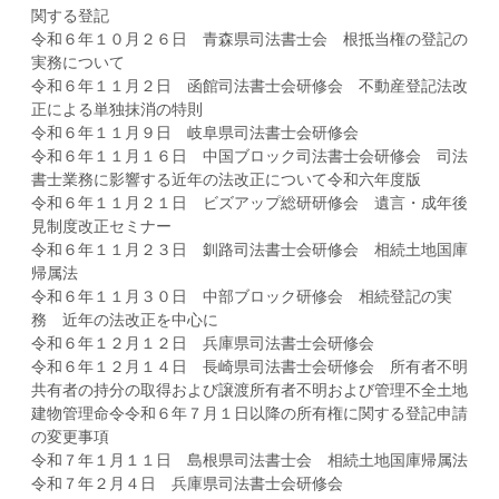
関する登記
令和６年１０月２６日 青森県司法書士会 根抵当権の登記の
実務について
令和６年１１月２日 函館司法書士会研修会 不動産登記法改
正による単独抹消の特則
令和６年１１月９日 岐阜県司法書士会研修会
令和６年１１月１６日 中国ブロック司法書士会研修会 司法
書士業務に影響する近年の法改正について令和六年度版
令和６年１１月２１日 ビズアップ総研研修会 遺言・成年後
見制度改正セミナー
令和６年１１月２３日 釧路司法書士会研修会 相続土地国庫
帰属法
令和６年１１月３０日 中部ブロック研修会 相続登記の実
務 近年の法改正を中心に
令和６年１２月１２日 兵庫県司法書士会研修会
令和６年１２月１４日 長崎県司法書士会研修会 所有者不明
共有者の持分の取得および譲渡所有者不明および管理不全土地
建物管理命令令和６年７月１日以降の所有権に関する登記申請
の変更事項
令和７年１月１１日 島根県司法書士会 相続土地国庫帰属法
令和７年２月４日 兵庫県司法書士会研修会