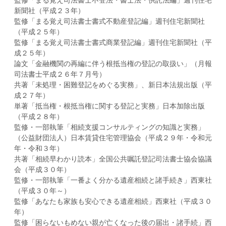
監修「まる覚え司法書士不登法・書士法・供託法編」週刊住宅
新聞社（平成２３年）
監修「まる覚え司法書士書式不動産登記編」週刊住宅新聞社
（平成２５年）
監修「まる覚え司法書士書式商業登記編」週刊住宅新聞社（平
成２５年）
論文「金融機関の再編に伴う根抵当権の登記の取扱い」（月報
司法書士平成２６年７月号）
共著「未処理・困難登記をめぐる実務」、新日本法規出版（平
成２７年）
単著「抵当権・根抵当権に関する登記と実務」日本加除出版
（平成２８年）
監修・一部執筆「相続支援コンサルティングの知識と実務」
（公益財団法人）日本賃貸住宅管理協会（平成２９年・令和元
年・令和３年）
共著「相続早わかり読本」全国公共嘱託登記司法書士協会協議
会（平成３０年）
監修・一部執筆「一番よく分かる遺産相続と諸手続き」西東社
（平成３０年～）
監修「あなたも家族も安心できる遺産相続」西東社（平成３０
年）
監修「困らないもめない親が亡くなった後の届出・諸手続」西