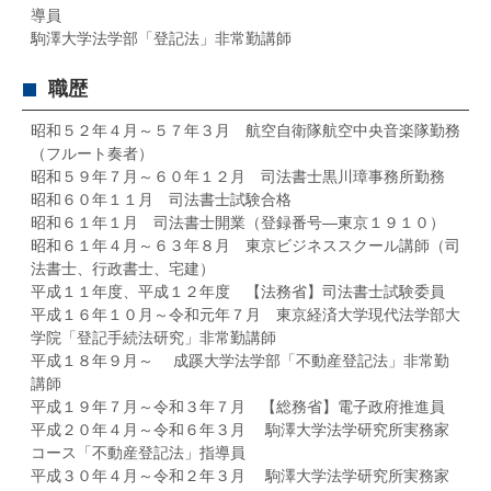
導員
駒澤大学法学部「登記法」非常勤講師
職歴
昭和５２年４月～５７年３月 航空自衛隊航空中央音楽隊勤務
（フルート奏者）
昭和５９年７月～６０年１２月 司法書士黒川璋事務所勤務
昭和６０年１１月 司法書士試験合格
昭和６１年１月 司法書士開業（登録番号―東京１９１０）
昭和６１年４月～６３年８月 東京ビジネススクール講師（司
法書士、行政書士、宅建）
平成１１年度、平成１２年度 【法務省】司法書士試験委員
平成１６年１０月～令和元年７月 東京経済大学現代法学部大
学院「登記手続法研究」非常勤講師
平成１８年９月～ 成蹊大学法学部「不動産登記法」非常勤
講師
平成１９年７月～令和３年７月 【総務省】電子政府推進員
平成２０年４月～令和６年３月 駒澤大学法学研究所実務家
コース「不動産登記法」指導員
平成３０年４月～令和２年３月 駒澤大学法学研究所実務家