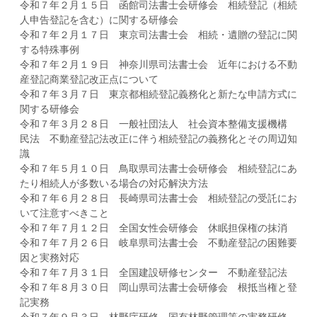
令和７年２月１５日 函館司法書士会研修会 相続登記（相続
人申告登記を含む）に関する研修会
令和７年２月１７日 東京司法書士会 相続・遺贈の登記に関
する特殊事例
令和７年２月１９日 神奈川県司法書士会 近年における不動
産登記商業登記改正点について
令和７年３月７日 東京都相続登記義務化と新たな申請方式に
関する研修会
令和７年３月２８日 一般社団法人 社会資本整備支援機構
民法 不動産登記法改正に伴う相続登記の義務化とその周辺知
識
令和７年５月１０日 鳥取県司法書士会研修会 相続登記にあ
たり相続人が多数いる場合の対応解決方法
令和７年６月２８日 長崎県司法書士会 相続登記の受託にお
いて注意すべきこと
令和７年７月１２日 全国女性会研修会 休眠担保権の抹消
令和７年７月２６日 岐阜県司法書士会 不動産登記の困難要
因と実務対応
令和７年７月３１日 全国建設研修センター 不動産登記法
令和７年８月３０日 岡山県司法書士会研修会 根抵当権と登
記実務