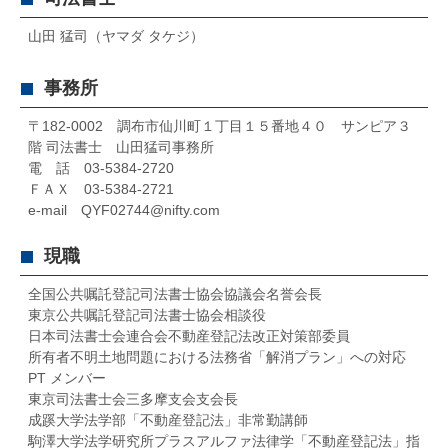
山田 猛司（ヤマダ タケジ）
事務所
〒182-0002 調布市仙川町１丁目１５番地４０ サンピア３
階 司法書士 山田猛司事務所
電 話 03-5384-2720
ＦＡＸ 03-5384-2721
e-mail QYF02744@nifty.com
現職
全国公共嘱託登記司法書士協会協議会名誉会長
東京公共嘱託登記司法書士協会相談役
日本司法書士会連合会不動産登記法改正対策部委員
所有者不明土地問題における法務省「解消プラン」への対応
PT メンバー
東京司法書士会三多摩支会支会長
成蹊大学法学部「不動産登記法」非常勤講師
駒澤大学法学研究所プラスアルファ法律学「不動産登記法」指