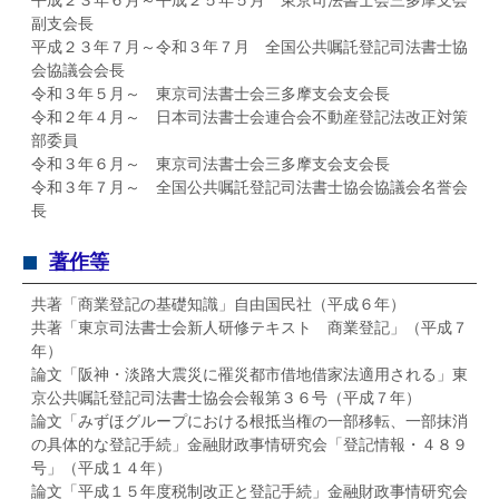
平成２３年６月～平成２５年５月 東京司法書士会三多摩支会
副支会長
平成２３年７月～令和３年７月 全国公共嘱託登記司法書士協
会協議会会長
令和３年５月～ 東京司法書士会三多摩支会支会長
令和２年４月～ 日本司法書士会連合会不動産登記法改正対策
部委員
令和３年６月～ 東京司法書士会三多摩支会支会長
令和３年７月～ 全国公共嘱託登記司法書士協会協議会名誉会
長
著作等
共著「商業登記の基礎知識」自由国民社（平成６年）
共著「東京司法書士会新人研修テキスト 商業登記」（平成７
年）
論文「阪神・淡路大震災に罹災都市借地借家法適用される」東
京公共嘱託登記司法書士協会会報第３６号（平成７年）
論文「みずほグループにおける根抵当権の一部移転、一部抹消
の具体的な登記手続」金融財政事情研究会「登記情報・４８９
号」（平成１４年）
論文「平成１５年度税制改正と登記手続」金融財政事情研究会