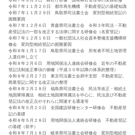
令和７年９月３日 林野庁研修 国有林野管理等の実務研修
令和７年１１月２０日 都市再生機構 不動産登記の基礎知識
令和７年１１月２９日 鳥取県司法書士会 変則型相続登記の
困難要因
令和７年１２月６日 青森県司法書士会 令和３年民法・不動
産登記法の一部を改正する法律に関する研修会（名変登記）
令和７年１２月１６日 一般社団法人社会資本整備支援機構研
修会 変則型相続登記の困難要因
令和８年１月１７日 鳥取県司法書士会 所有者不明土地管理
人選任申し立て
令和８年２月６日 用地関係法人連絡会研修会 近年の不動産
登記法制改正事項の俯瞰（平成３０年以降の体系的整理）
令和８年２月２７日 東京司法書士会府中支部 不動産登記、
商業登記に関する改正法の整理
令和８年２月２８日 福島県司法書士会 民法等改正・相続土
地国庫帰属法 相続土地国庫帰属法を中心に、民法及び不動産
登記法の改正点やそれらに関連する通達等
令和８年５月２０日 全国建設研修センター研修会 不動産登
記の基礎
令和８年５月２８日 用地関係法人連絡会研修会 不動産登記
の基礎（前半）
令和８年７月１８日 岐阜県司法書士会研修会 変則型相続登