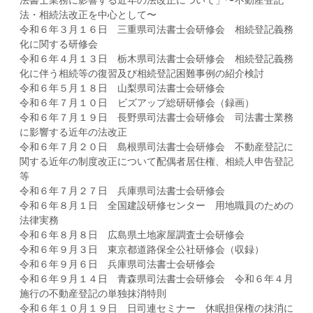
法書士業務に影響する近年の法改正について」〜不動産登記
法・相続法改正を中心として〜
令和６年３月１６日 三重県司法書士会研修会 相続登記義務
化に関する研修会
令和６年４月１３日 栃木県司法書士会研修会 相続登記義務
化に伴う相続等の復習及び相続登記困難事例の紹介検討
令和６年５月１８日 山梨県司法書士会研修会
令和６年７月１０日 ビズアップ総研研修会（録画）
令和６年７月１９日 長野県司法書士会研修会 司法書士業務
に影響する近年の法改正
令和６年７月２０日 島根県司法書士会研修会 不動産登記に
関する近年の制度改正について配偶者居住権、相続人申告登記
等
令和６年７月２７日 兵庫県司法書士会研修会
令和６年８月１日 全国建設研修センター 用地職員のための
法律実務
令和６年８月８日 広島県土地家屋調査士会研修会
令和６年９月３日 東京都道路保全公社研修会（収録）
令和６年９月６日 兵庫県司法書士会研修会
令和６年９月１４日 青森県司法書士会研修会 令和６年４月
施行の不動産登記の単独抹消特則
令和６年１０月１９日 日司連セミナー 休眠担保権の抹消に