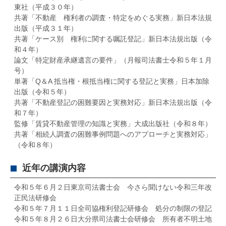
東社（平成３０年）
共著「不動産 権利者の調査・特定をめぐる実務」新日本法規
出版（平成３１年）
共著「ケース別 権利に関する嘱託登記」新日本法規出版（令
和４年）
論文「特定財産承継遺言の要件」（月報司法書士令和５年１月
号）
単著「Q＆A 抵当権・根抵当権に関する登記と実務」日本加除
出版（令和５年）
共著「不動産登記の困難要因と実務対応」新日本法規出版（令
和７年）
監修「賃貸不動産管理の知識と実務」大成出版社（令和８年）
共著「相続人調査の困難事例問題へのアプローチと実務対応」
（令和８年）
近年の講演内容
令和５年６月２日東京司法書士会 今さら聞けない令和三年改
正民法研修会
令和５年７月１１日全司協権利登記研修会 処分の制限の登記
令和５年８月２６日大分県司法書士会研修会 所有者不明土地