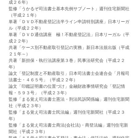
成２６年）
監修「うかるぞ司法書士基本先例サブノート」週刊住宅新聞社
（平成２１年）
単著「ＤＶＤ不動産登記法半ライン申請特別講座」日本リーガ
ル（平成２２年）
単著「ＤＶＤ通信講座 極！不動産登記法」日本リーガル（平
成２２年）
共著「ケース別不動産取引登記の実務」新日本法規出版（平成
２１年～）
共著「新担保・執行法講座第３巻」民事法研究会（平成２２
年）
論文「登記制度と不動産取引」日本司法書士会連合会「月報司
法書士・４６５号」（平成２２年）
論文「印鑑証明書の位置づけ」金融財政事情研究会「登記情
報・５９３号」（平成２３年）
監修「まる覚え司法書士憲法・刑法民訴関係編」週刊住宅新聞
社（平成２３年）
監修「まる覚え司法書士民法編」週刊住宅新聞社（平成２３
年）
監修「まる覚え司法書士商法(会社法)・商登法編」週刊住宅新
聞社（平成２３年）