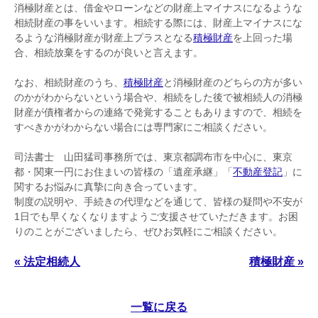
消極財産とは、借金やローンなどの財産上マイナスになるような
相続財産の事をいいます。相続する際には、財産上マイナスにな
るような消極財産が財産上プラスとなる
積極財産
を上回った場
合、相続放棄をするのが良いと言えます。
なお、相続財産のうち、
積極財産
と消極財産のどちらの方が多い
のかがわからないという場合や、相続をした後で被相続人の消極
財産が債権者からの連絡で発覚することもありますので、相続を
すべきかがわからない場合には専門家にご相談ください。
司法書士 山田猛司事務所では、東京都調布市を中心に、東京
都・関東一円にお住まいの皆様の「遺産承継」「
不動産登記
」に
関するお悩みに真摯に向き合っています。
制度の説明や、手続きの代理などを通じて、皆様の疑問や不安が
1日でも早くなくなりますようご支援させていただきます。お困
りのことがございましたら、ぜひお気軽にご相談ください。
« 法定相続人
積極財産 »
一覧に戻る