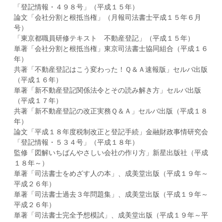
「登記情報・４９８号」（平成１５年）
論文「会社分割と根抵当権」（月報司法書士平成１５年６月
号）
「東京都職員研修テキスト 不動産登記」（平成１５年）
単著「会社分割と根抵当権」東京司法書士協同組合（平成１６
年）
共著「不動産登記はこう変わった！Ｑ＆Ａ速報版」セルバ出版
（平成１６年）
単著「新不動産登記関係法令とその読み解き方」セルバ出版
（平成１７年）
共著「新不動産登記の改正実務Ｑ＆Ａ」セルバ出版（平成１８
年）
論文「平成１８年度税制改正と登記手続」金融財政事情研究会
「登記情報・５３４号」（平成１８年）
監修「図解いちばんやさしい会社の作り方」新星出版社（平成
１８年～）
単著「司法書士をめざす人の本」、成美堂出版（平成１９年～
平成２６年）
単著「司法書士過去３年問題集」、成美堂出版（平成１９年～
平成２６年）
単著「司法書士完全予想模試」、成美堂出版（平成１９年～平