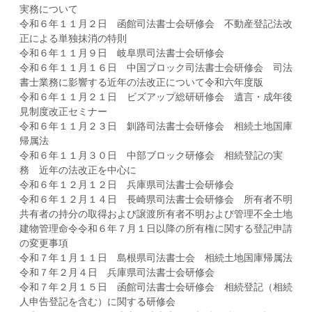
実務について
令和６年１１月２日 函館司法書士会研修会 不動産登記法改
正による単独抹消の特則
令和６年１１月９日 岐阜県司法書士会研修会
令和６年１１月１６日 中国ブロック司法書士会研修会 司法
書士業務に影響する近年の法改正について令和六年度版
令和６年１１月２１日 ビズアップ総研研修会 遺言・成年後
見制度改正セミナー
令和６年１１月２３日 釧路司法書士会研修会 相続土地国庫
帰属法
令和６年１１月３０日 中部ブロック研修会 相続登記の実
務 近年の法改正を中心に
令和６年１２月１２日 兵庫県司法書士会研修会
令和６年１２月１４日 長崎県司法書士会研修会 所有者不明
共有者の持分の取得および譲渡所有者不明および管理不全土地
建物管理命令令和６年７月１日以降の所有権に関する登記申請
の変更事項
令和７年１月１１日 島根県司法書士会 相続土地国庫帰属法
令和７年２月４日 兵庫県司法書士会研修会
令和７年２月１５日 函館司法書士会研修会 相続登記（相続
人申告登記を含む）に関する研修会