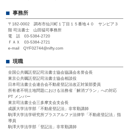
事務所
〒182-0002 調布市仙川町１丁目１５番地４０ サンピア３
階 司法書士 山田猛司事務所
電 話 03-5384-2720
ＦＡＸ 03-5384-2721
e-mail QYF02744@nifty.com
現職
全国公共嘱託登記司法書士協会協議会名誉会長
東京公共嘱託登記司法書士協会相談役
日本司法書士会連合会不動産登記法改正対策部委員
所有者不明土地問題における法務省「解消プラン」への対応
PT メンバー
東京司法書士会三多摩支会支会長
成蹊大学法学部「不動産登記法」非常勤講師
駒澤大学法学研究所プラスアルファ法律学「不動産登記法」指
導員
駒澤大学法学部「登記法」非常勤講師