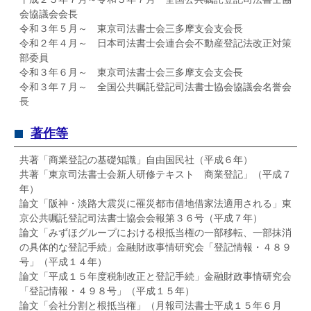
会協議会会長
令和３年５月～ 東京司法書士会三多摩支会支会長
令和２年４月～ 日本司法書士会連合会不動産登記法改正対策
部委員
令和３年６月～ 東京司法書士会三多摩支会支会長
令和３年７月～ 全国公共嘱託登記司法書士協会協議会名誉会
長
著作等
共著「商業登記の基礎知識」自由国民社（平成６年）
共著「東京司法書士会新人研修テキスト 商業登記」（平成７
年）
論文「阪神・淡路大震災に罹災都市借地借家法適用される」東
京公共嘱託登記司法書士協会会報第３６号（平成７年）
論文「みずほグループにおける根抵当権の一部移転、一部抹消
の具体的な登記手続」金融財政事情研究会「登記情報・４８９
号」（平成１４年）
論文「平成１５年度税制改正と登記手続」金融財政事情研究会
「登記情報・４９８号」（平成１５年）
論文「会社分割と根抵当権」（月報司法書士平成１５年６月