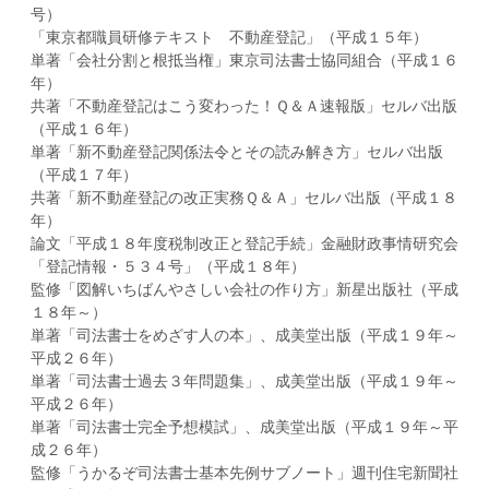
号）
「東京都職員研修テキスト 不動産登記」（平成１５年）
単著「会社分割と根抵当権」東京司法書士協同組合（平成１６
年）
共著「不動産登記はこう変わった！Ｑ＆Ａ速報版」セルバ出版
（平成１６年）
単著「新不動産登記関係法令とその読み解き方」セルバ出版
（平成１７年）
共著「新不動産登記の改正実務Ｑ＆Ａ」セルバ出版（平成１８
年）
論文「平成１８年度税制改正と登記手続」金融財政事情研究会
「登記情報・５３４号」（平成１８年）
監修「図解いちばんやさしい会社の作り方」新星出版社（平成
１８年～）
単著「司法書士をめざす人の本」、成美堂出版（平成１９年～
平成２６年）
単著「司法書士過去３年問題集」、成美堂出版（平成１９年～
平成２６年）
単著「司法書士完全予想模試」、成美堂出版（平成１９年～平
成２６年）
監修「うかるぞ司法書士基本先例サブノート」週刊住宅新聞社