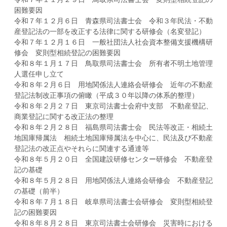
困難要因
令和７年１２月６日 青森県司法書士会 令和３年民法・不動
産登記法の一部を改正する法律に関する研修会（名変登記）
令和７年１２月１６日 一般社団法人社会資本整備支援機構研
修会 変則型相続登記の困難要因
令和８年１月１７日 鳥取県司法書士会 所有者不明土地管理
人選任申し立て
令和８年２月６日 用地関係法人連絡会研修会 近年の不動産
登記法制改正事項の俯瞰（平成３０年以降の体系的整理）
令和８年２月２７日 東京司法書士会府中支部 不動産登記、
商業登記に関する改正法の整理
令和８年２月２８日 福島県司法書士会 民法等改正・相続土
地国庫帰属法 相続土地国庫帰属法を中心に、民法及び不動産
登記法の改正点やそれらに関連する通達等
令和８年５月２０日 全国建設研修センター研修会 不動産登
記の基礎
令和８年５月２８日 用地関係法人連絡会研修会 不動産登記
の基礎（前半）
令和８年７月１８日 岐阜県司法書士会研修会 変則型相続登
記の困難要因
令和８年８月２８日 東京司法書士会研修会 災害時における