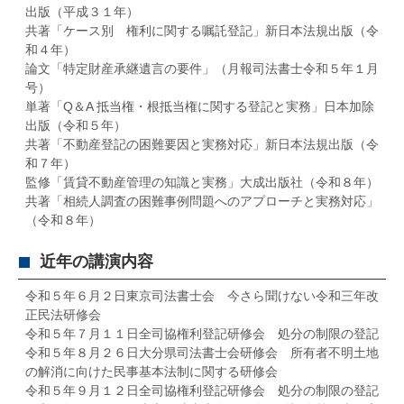
出版（平成３１年）
共著「ケース別 権利に関する嘱託登記」新日本法規出版（令
和４年）
論文「特定財産承継遺言の要件」（月報司法書士令和５年１月
号）
単著「Q＆A 抵当権・根抵当権に関する登記と実務」日本加除
出版（令和５年）
共著「不動産登記の困難要因と実務対応」新日本法規出版（令
和７年）
監修「賃貸不動産管理の知識と実務」大成出版社（令和８年）
共著「相続人調査の困難事例問題へのアプローチと実務対応」
（令和８年）
近年の講演内容
令和５年６月２日東京司法書士会 今さら聞けない令和三年改
正民法研修会
令和５年７月１１日全司協権利登記研修会 処分の制限の登記
令和５年８月２６日大分県司法書士会研修会 所有者不明土地
の解消に向けた民事基本法制に関する研修会
令和５年９月１２日全司協権利登記研修会 処分の制限の登記