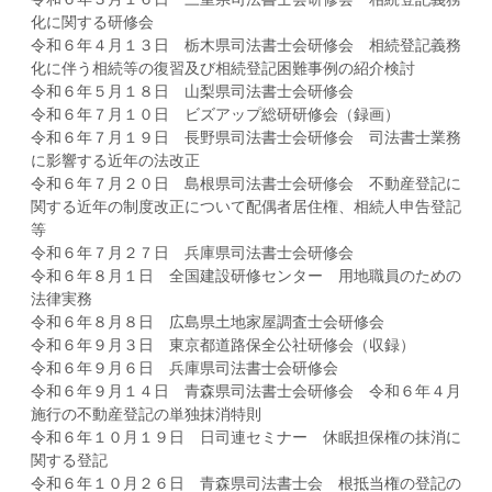
化に関する研修会
令和６年４月１３日 栃木県司法書士会研修会 相続登記義務
化に伴う相続等の復習及び相続登記困難事例の紹介検討
令和６年５月１８日 山梨県司法書士会研修会
令和６年７月１０日 ビズアップ総研研修会（録画）
令和６年７月１９日 長野県司法書士会研修会 司法書士業務
に影響する近年の法改正
令和６年７月２０日 島根県司法書士会研修会 不動産登記に
関する近年の制度改正について配偶者居住権、相続人申告登記
等
令和６年７月２７日 兵庫県司法書士会研修会
令和６年８月１日 全国建設研修センター 用地職員のための
法律実務
令和６年８月８日 広島県土地家屋調査士会研修会
令和６年９月３日 東京都道路保全公社研修会（収録）
令和６年９月６日 兵庫県司法書士会研修会
令和６年９月１４日 青森県司法書士会研修会 令和６年４月
施行の不動産登記の単独抹消特則
令和６年１０月１９日 日司連セミナー 休眠担保権の抹消に
関する登記
令和６年１０月２６日 青森県司法書士会 根抵当権の登記の