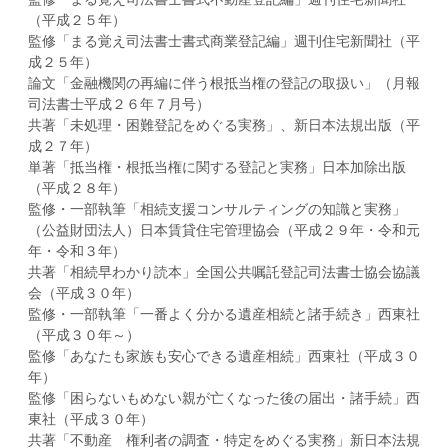
（平成２５年）
監修「まる覚え司法書士書式商業登記編」週刊住宅新聞社（平
成２５年）
論文「金融機関の再編に伴う根抵当権の登記の取扱い」（月報
司法書士平成２６年７月号）
共著「未処理・困難登記をめぐる実務」、新日本法規出版（平
成２７年）
単著「抵当権・根抵当権に関する登記と実務」日本加除出版
（平成２８年）
監修・一部執筆「相続支援コンサルティングの知識と実務」
（公益財団法人）日本賃貸住宅管理協会（平成２９年・令和元
年・令和３年）
共著「相続早わかり読本」全国公共嘱託登記司法書士協会協議
会（平成３０年）
監修・一部執筆「一番よく分かる遺産相続と諸手続き」西東社
（平成３０年～）
監修「あなたも家族も安心できる遺産相続」西東社（平成３０
年）
監修「困らないもめない親が亡くなった後の届出・諸手続」西
東社（平成３０年）
共著「不動産 権利者の調査・特定をめぐる実務」新日本法規