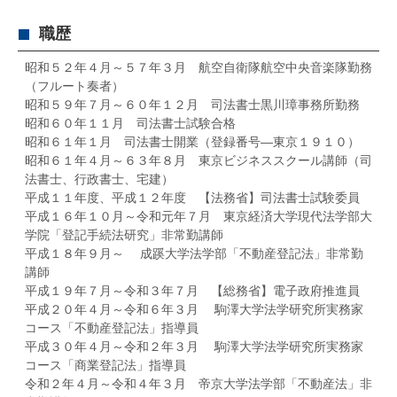
職歴
昭和５２年４月～５７年３月 航空自衛隊航空中央音楽隊勤務
（フルート奏者）
昭和５９年７月～６０年１２月 司法書士黒川璋事務所勤務
昭和６０年１１月 司法書士試験合格
昭和６１年１月 司法書士開業（登録番号―東京１９１０）
昭和６１年４月～６３年８月 東京ビジネススクール講師（司
法書士、行政書士、宅建）
平成１１年度、平成１２年度 【法務省】司法書士試験委員
平成１６年１０月～令和元年７月 東京経済大学現代法学部大
学院「登記手続法研究」非常勤講師
平成１８年９月～ 成蹊大学法学部「不動産登記法」非常勤
講師
平成１９年７月～令和３年７月 【総務省】電子政府推進員
平成２０年４月～令和６年３月 駒澤大学法学研究所実務家
コース「不動産登記法」指導員
平成３０年４月～令和２年３月 駒澤大学法学研究所実務家
コース「商業登記法」指導員
令和２年４月～令和４年３月 帝京大学法学部「不動産法」非