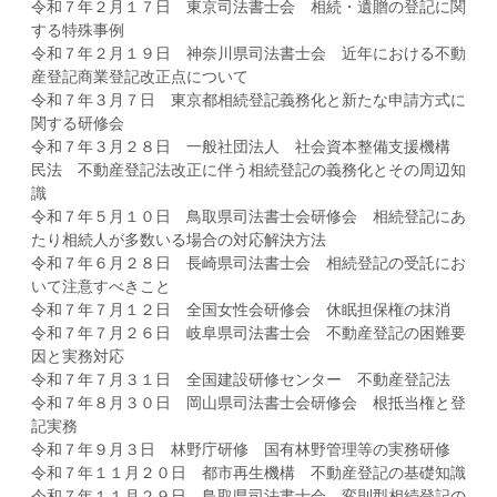
令和７年２月１７日 東京司法書士会 相続・遺贈の登記に関
する特殊事例
令和７年２月１９日 神奈川県司法書士会 近年における不動
産登記商業登記改正点について
令和７年３月７日 東京都相続登記義務化と新たな申請方式に
関する研修会
令和７年３月２８日 一般社団法人 社会資本整備支援機構
民法 不動産登記法改正に伴う相続登記の義務化とその周辺知
識
令和７年５月１０日 鳥取県司法書士会研修会 相続登記にあ
たり相続人が多数いる場合の対応解決方法
令和７年６月２８日 長崎県司法書士会 相続登記の受託にお
いて注意すべきこと
令和７年７月１２日 全国女性会研修会 休眠担保権の抹消
令和７年７月２６日 岐阜県司法書士会 不動産登記の困難要
因と実務対応
令和７年７月３１日 全国建設研修センター 不動産登記法
令和７年８月３０日 岡山県司法書士会研修会 根抵当権と登
記実務
令和７年９月３日 林野庁研修 国有林野管理等の実務研修
令和７年１１月２０日 都市再生機構 不動産登記の基礎知識
令和７年１１月２９日 鳥取県司法書士会 変則型相続登記の