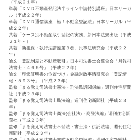
（平成２１年）
単著「ＤＶＤ不動産登記法半ライン申請特別講座」日本リーガ
ル（平成２２年）
単著「ＤＶＤ通信講座 極！不動産登記法」日本リーガル（平
成２２年）
共著「ケース別不動産取引登記の実務」新日本法規出版（平成
２１年～）
共著「新担保・執行法講座第３巻」民事法研究会（平成２２
年）
論文「登記制度と不動産取引」日本司法書士会連合会「月報司
法書士・４６５号」（平成２２年）
論文「印鑑証明書の位置づけ」金融財政事情研究会「登記情
報・５９３号」（平成２３年）
監修「まる覚え司法書士憲法・刑法民訴関係編」週刊住宅新聞
社（平成２３年）
監修「まる覚え司法書士民法編」週刊住宅新聞社（平成２３
年）
監修「まる覚え司法書士商法(会社法)・商登法編」週刊住宅新
聞社（平成２３年）
監修「まる覚え司法書士不登法・書士法・供託法編」週刊住宅
新聞社（平成２３年）
監修「まる覚え司法書士書式不動産登記編」週刊住宅新聞社