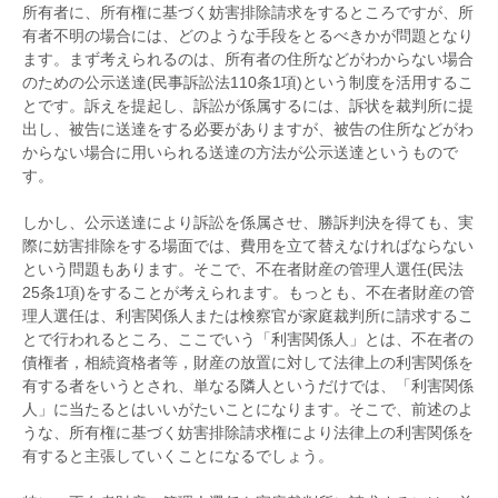
所有者に、所有権に基づく妨害排除請求をするところですが、所
有者不明の場合には、どのような手段をとるべきかが問題となり
ます。まず考えられるのは、所有者の住所などがわからない場合
のための公示送達(民事訴訟法110条1項)という制度を活用するこ
とです。訴えを提起し、訴訟が係属するには、訴状を裁判所に提
出し、被告に送達をする必要がありますが、被告の住所などがわ
からない場合に用いられる送達の方法が公示送達というもので
す。
しかし、公示送達により訴訟を係属させ、勝訴判決を得ても、実
際に妨害排除をする場面では、費用を立て替えなければならない
という問題もあります。そこで、不在者財産の管理人選任(民法
25条1項)をすることが考えられます。もっとも、不在者財産の管
理人選任は、利害関係人または検察官が家庭裁判所に請求するこ
とで行われるところ、ここでいう「利害関係人」とは、不在者の
債権者，相続資格者等，財産の放置に対して法律上の利害関係を
有する者をいうとされ、単なる隣人というだけでは、「利害関係
人」に当たるとはいいがたいことになります。そこで、前述のよ
うな、所有権に基づく妨害排除請求権により法律上の利害関係を
有すると主張していくことになるでしょう。