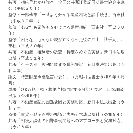
共著「相続早わかり読本」全国公共嘱託登記司法書士協会協議
会（平成３０年）
監修・一部執筆「一番よく分かる遺産相続と諸手続き」西東社
（平成３０年～）
監修「あなたも家族も安心できる遺産相続」西東社（平成３０
年）
監修「困らないもめない親が亡くなった後の届出・諸手続」西
東社（平成３０年）
共著「不動産 権利者の調査・特定をめぐる実務」新日本法規
出版（平成３１年）
共著「ケース別 権利に関する嘱託登記」新日本法規出版（令
和４年）
論文「特定財産承継遺言の要件」（月報司法書士令和５年１月
号）
単著「Q＆A 抵当権・根抵当権に関する登記と実務」日本加除
出版（令和５年）
共著「不動産登記の困難要因と実務対応」新日本法規出版（令
和７年）
監修「賃貸不動産管理の知識と実務」大成出版社（令和８年）
共著「相続人調査の困難事例問題へのアプローチと実務対応」
（令和８年）