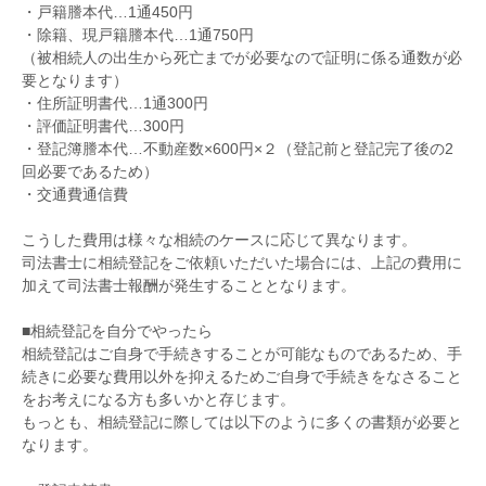
・戸籍謄本代…1通450円
・除籍、現戸籍謄本代…1通750円
（被相続人の出生から死亡までが必要なので証明に係る通数が必
要となります）
・住所証明書代…1通300円
・評価証明書代…300円
・登記簿謄本代…不動産数×600円×２（登記前と登記完了後の2
回必要であるため）
・交通費通信費
こうした費用は様々な相続のケースに応じて異なります。
司法書士に相続登記をご依頼いただいた場合には、上記の費用に
加えて司法書士報酬が発生することとなります。
■相続登記を自分でやったら
相続登記はご自身で手続きすることが可能なものであるため、手
続きに必要な費用以外を抑えるためご自身で手続きをなさること
をお考えになる方も多いかと存じます。
もっとも、相続登記に際しては以下のように多くの書類が必要と
なります。