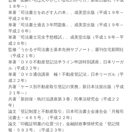
監修「図解いちばんやさしい会社の作り方」新星出版社（平成
１８年～）
単著「司法書士をめざす人の本」、成美堂出版（平成１９年～
平成２６年）
単著「司法書士過去３年問題集」、成美堂出版（平成１９年～
平成２６年）
単著「司法書士完全予想模試」、成美堂出版（平成１９年～平
成２６年）
監修「うかるぞ司法書士基本先例サブノート」週刊住宅新聞社
（平成２１年）
単著「ＤＶＤ不動産登記法半ライン申請特別講座」日本リーガ
ル（平成２２年）
単著「ＤＶＤ通信講座 極！不動産登記法」日本リーガル（平
成２２年）
共著「ケース別不動産取引登記の実務」新日本法規出版（平成
２１年～）
共著「新担保・執行法講座第３巻」民事法研究会（平成２２
年）
論文「登記制度と不動産取引」日本司法書士会連合会「月報司
法書士・４６５号」（平成２２年）
論文「印鑑証明書の位置づけ」金融財政事情研究会「登記情
報・５９３号」（平成２３年）