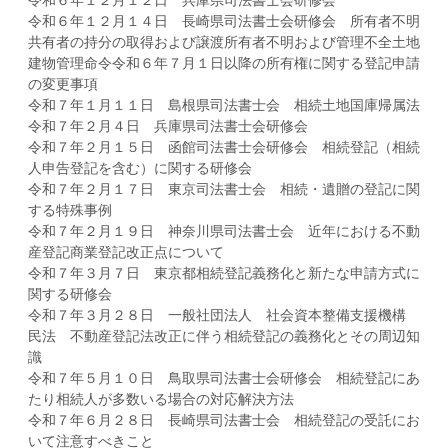
令和６年１２月１２日 兵庫県司法書士会研修会
令和６年１２月１４日 長崎県司法書士会研修会 所有者不明
共有者の持分の取得および譲渡所有者不明および管理不全土地
建物管理命令令和６年７月１日以降の所有権に関する登記申請
の変更事項
令和７年１月１１日 島根県司法書士会 相続土地国庫帰属法
令和７年２月４日 兵庫県司法書士会研修会
令和７年２月１５日 函館司法書士会研修会 相続登記（相続
人申告登記を含む）に関する研修会
令和７年２月１７日 東京司法書士会 相続・遺贈の登記に関
する特殊事例
令和７年２月１９日 神奈川県司法書士会 近年における不動
産登記商業登記改正点について
令和７年３月７日 東京都相続登記義務化と新たな申請方式に
関する研修会
令和７年３月２８日 一般社団法人 社会資本整備支援機構
民法 不動産登記法改正に伴う相続登記の義務化とその周辺知
識
令和７年５月１０日 鳥取県司法書士会研修会 相続登記にあ
たり相続人が多数いる場合の対応解決方法
令和７年６月２８日 長崎県司法書士会 相続登記の受託にお
いて注意すべきこと