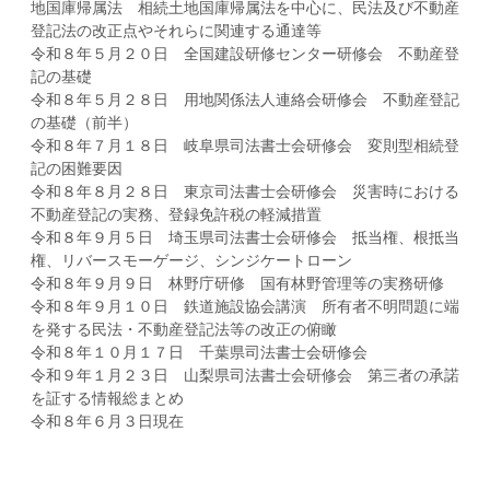
地国庫帰属法 相続土地国庫帰属法を中心に、民法及び不動産
登記法の改正点やそれらに関連する通達等
令和８年５月２０日 全国建設研修センター研修会 不動産登
記の基礎
令和８年５月２８日 用地関係法人連絡会研修会 不動産登記
の基礎（前半）
令和８年７月１８日 岐阜県司法書士会研修会 変則型相続登
記の困難要因
令和８年８月２８日 東京司法書士会研修会 災害時における
不動産登記の実務、登録免許税の軽減措置
令和８年９月５日 埼玉県司法書士会研修会 抵当権、根抵当
権、リバースモーゲージ、シンジケートローン
令和８年９月９日 林野庁研修 国有林野管理等の実務研修
令和８年９月１０日 鉄道施設協会講演 所有者不明問題に端
を発する民法・不動産登記法等の改正の俯瞰
令和８年１０月１７日 千葉県司法書士会研修会
令和９年１月２３日 山梨県司法書士会研修会 第三者の承諾
を証する情報総まとめ
令和８年６月３日現在