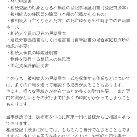
・登記申請書
・相続登記の対象となる不動産の登記事項証明書（登記簿謄本）
・被相続人の住民票の除票（本籍の記載があるもの）
・被相続人（亡くなられた方）の死亡時から出生時までの戸籍謄
本一式
・相続人全員の現在の戸籍謄本
・遺産分割協議書もしくは遺言書（自筆証書の場合家庭裁判所の
検認が必要）
・相続人全員の印鑑証明書
・物件を取得する相続人の住民票
・固定資産評価証明書
このうち、被相続人の戸籍謄本一式を収集する作業などについて
は、多くの戸籍を遡って確認する必要があることもあります。
他にも、様々な手続きが存在するため多くの労力を要し、また専
門知識がないとその実行までに多くの時間がかかってしまうこと
もあります。
当事務所では、調布市を中心に関東一円の皆様からご相談を承っ
ております。
相続登記手続きに関しては、もちろんご自分でなさることもでき
ますが、少しでも不安を抱かれている方は、お気軽に司法書士