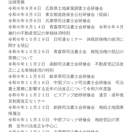
法律実務
令和６年８月８日 広島県土地家屋調査士会研修会
令和６年９月３日 東京都道路保全公社研修会（収録）
令和６年９月６日 兵庫県司法書士会研修会
令和６年９月１４日 青森県司法書士会研修会 令和６年４月
施行の不動産登記の単独抹消特則
令和６年１０月１９日 日司連セミナー 休眠担保権の抹消に
関する登記
令和６年１０月２６日 青森県司法書士会 根抵当権の登記の
実務について
令和６年１１月２日 函館司法書士会研修会 不動産登記法改
正による単独抹消の特則
令和６年１１月９日 岐阜県司法書士会研修会
令和６年１１月１６日 中国ブロック司法書士会研修会 司法
書士業務に影響する近年の法改正について令和六年度版
令和６年１１月２１日 ビズアップ総研研修会 遺言・成年後
見制度改正セミナー
令和６年１１月２３日 釧路司法書士会研修会 相続土地国庫
帰属法
令和６年１１月３０日 中部ブロック研修会 相続登記の実
務 近年の法改正を中心に