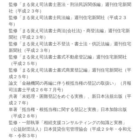
監修「まる覚え司法書士憲法・刑法民訴関係編」週刊住宅新聞
社（平成２３年）
監修「まる覚え司法書士民法編」週刊住宅新聞社（平成２３
年）
監修「まる覚え司法書士商法(会社法)・商登法編」週刊住宅新
聞社（平成２３年）
監修「まる覚え司法書士不登法・書士法・供託法編」週刊住宅
新聞社（平成２３年）
監修「まる覚え司法書士書式不動産登記編」週刊住宅新聞社
（平成２５年）
監修「まる覚え司法書士書式商業登記編」週刊住宅新聞社（平
成２５年）
論文「金融機関の再編に伴う根抵当権の登記の取扱い」（月報
司法書士平成２６年７月号）
共著「未処理・困難登記をめぐる実務」、新日本法規出版（平
成２７年）
単著「抵当権・根抵当権に関する登記と実務」日本加除出版
（平成２８年）
監修・一部執筆「相続支援コンサルティングの知識と実務」
（公益財団法人）日本賃貸住宅管理協会（平成２９年・令和元
年・令和３年）