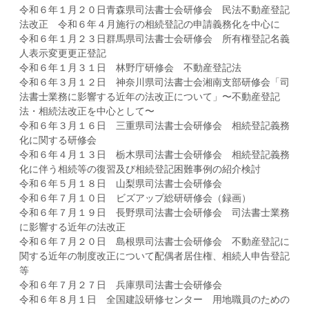
令和６年１月２０日青森県司法書士会研修会 民法不動産登記
法改正 令和６年４月施行の相続登記の申請義務化を中心に
令和６年１月２３日群馬県司法書士会研修会 所有権登記名義
人表示変更更正登記
令和６年１月３１日 林野庁研修会 不動産登記法
令和６年３月１２日 神奈川県司法書士会湘南支部研修会「司
法書士業務に影響する近年の法改正について」〜不動産登記
法・相続法改正を中心として〜
令和６年３月１６日 三重県司法書士会研修会 相続登記義務
化に関する研修会
令和６年４月１３日 栃木県司法書士会研修会 相続登記義務
化に伴う相続等の復習及び相続登記困難事例の紹介検討
令和６年５月１８日 山梨県司法書士会研修会
令和６年７月１０日 ビズアップ総研研修会（録画）
令和６年７月１９日 長野県司法書士会研修会 司法書士業務
に影響する近年の法改正
令和６年７月２０日 島根県司法書士会研修会 不動産登記に
関する近年の制度改正について配偶者居住権、相続人申告登記
等
令和６年７月２７日 兵庫県司法書士会研修会
令和６年８月１日 全国建設研修センター 用地職員のための