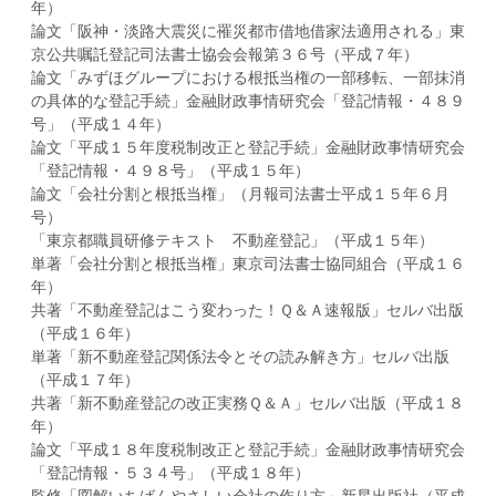
年）
論文「阪神・淡路大震災に罹災都市借地借家法適用される」東
京公共嘱託登記司法書士協会会報第３６号（平成７年）
論文「みずほグループにおける根抵当権の一部移転、一部抹消
の具体的な登記手続」金融財政事情研究会「登記情報・４８９
号」（平成１４年）
論文「平成１５年度税制改正と登記手続」金融財政事情研究会
「登記情報・４９８号」（平成１５年）
論文「会社分割と根抵当権」（月報司法書士平成１５年６月
号）
「東京都職員研修テキスト 不動産登記」（平成１５年）
単著「会社分割と根抵当権」東京司法書士協同組合（平成１６
年）
共著「不動産登記はこう変わった！Ｑ＆Ａ速報版」セルバ出版
（平成１６年）
単著「新不動産登記関係法令とその読み解き方」セルバ出版
（平成１７年）
共著「新不動産登記の改正実務Ｑ＆Ａ」セルバ出版（平成１８
年）
論文「平成１８年度税制改正と登記手続」金融財政事情研究会
「登記情報・５３４号」（平成１８年）