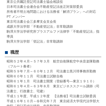
東京公共嘱託登記司法書士協会相談役
日本司法書士会連合会不動産登記法改正対策部委員
所有者不明土地問題における法務省「解消プラン」への対応
PT メンバー
東京司法書士会三多摩支会支会長
成蹊大学法学部「不動産登記法」非常勤講師
駒澤大学法学研究所プラスアルファ法律学「不動産登記法」指
導員
駒澤大学法学部「登記法」非常勤講師
職歴
昭和５２年４月～５７年３月 航空自衛隊航空中央音楽隊勤務
（フルート奏者）
昭和５９年７月～６０年１２月 司法書士黒川璋事務所勤務
昭和６０年１１月 司法書士試験合格
昭和６１年１月 司法書士開業（登録番号―東京１９１０）
昭和６１年４月～６３年８月 東京ビジネススクール講師（司
法書士、行政書士、宅建）
平成１１年度、平成１２年度 【法務省】司法書士試験委員
平成１６年１０月～令和元年７月 東京経済大学現代法学部大