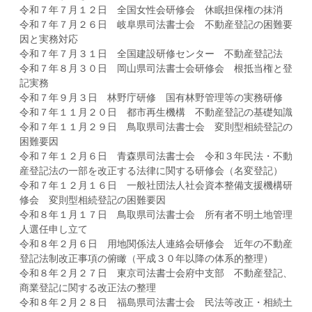
令和７年７月１２日 全国女性会研修会 休眠担保権の抹消
令和７年７月２６日 岐阜県司法書士会 不動産登記の困難要
因と実務対応
令和７年７月３１日 全国建設研修センター 不動産登記法
令和７年８月３０日 岡山県司法書士会研修会 根抵当権と登
記実務
令和７年９月３日 林野庁研修 国有林野管理等の実務研修
令和７年１１月２０日 都市再生機構 不動産登記の基礎知識
令和７年１１月２９日 鳥取県司法書士会 変則型相続登記の
困難要因
令和７年１２月６日 青森県司法書士会 令和３年民法・不動
産登記法の一部を改正する法律に関する研修会（名変登記）
令和７年１２月１６日 一般社団法人社会資本整備支援機構研
修会 変則型相続登記の困難要因
令和８年１月１７日 鳥取県司法書士会 所有者不明土地管理
人選任申し立て
令和８年２月６日 用地関係法人連絡会研修会 近年の不動産
登記法制改正事項の俯瞰（平成３０年以降の体系的整理）
令和８年２月２７日 東京司法書士会府中支部 不動産登記、
商業登記に関する改正法の整理
令和８年２月２８日 福島県司法書士会 民法等改正・相続土